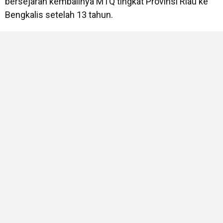
bersejarah kembalinya MTQ tingkat Provinsi Riau ke
Bengkalis setelah 13 tahun.