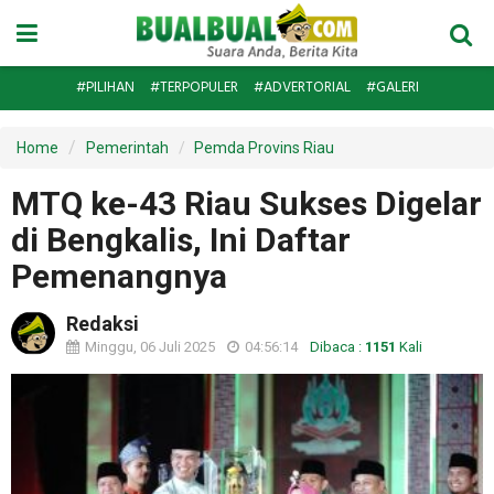
#PILIHAN
#TERPOPULER
#ADVERTORIAL
#GALERI
Home
Pemerintah
Pemda Provins Riau
MTQ ke-43 Riau Sukses Digelar
di Bengkalis, Ini Daftar
Pemenangnya
Redaksi
Minggu, 06 Juli 2025
04:56:14
Dibaca :
1151
Kali