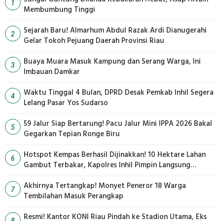
1
Membumbung Tinggi
Sejarah Baru! Almarhum Abdul Razak Ardi Dianugerahi
2
Gelar Tokoh Pejuang Daerah Provinsi Riau
Buaya Muara Masuk Kampung dan Serang Warga, Ini
3
Imbauan Damkar
Waktu Tinggal 4 Bulan, DPRD Desak Pemkab Inhil Segera
4
Lelang Pasar Yos Sudarso
59 Jalur Siap Bertarung! Pacu Jalur Mini IPPA 2026 Bakal
5
Gegarkan Tepian Ronge Biru
Hotspot Kempas Berhasil Dijinakkan! 10 Hektare Lahan
6
Gambut Terbakar, Kapolres Inhil Pimpin Langsung
Pemadaman
Akhirnya Tertangkap! Monyet Peneror 18 Warga
7
Tembilahan Masuk Perangkap
Resmi! Kantor KONI Riau Pindah ke Stadion Utama, Eks
8