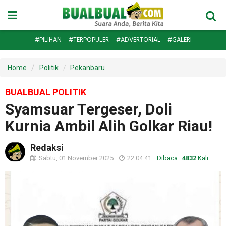
#PILIHAN
#TERPOPULER
#ADVERTORIAL
#GALERI
Home
Politik
Pekanbaru
BUALBUAL POLITIK
Syamsuar Tergeser, Doli
Kurnia Ambil Alih Golkar Riau!
Redaksi
Sabtu, 01 November 2025
22:04:41
Dibaca :
4832
Kali