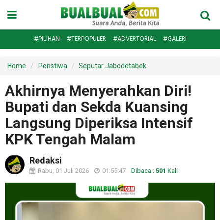
#PILIHAN
#TERPOPULER
#ADVERTORIAL
#GALERI
Home
Peristiwa
Seputar Jabodetabek
Akhirnya Menyerahkan Diri!
Bupati dan Sekda Kuansing
Langsung Diperiksa Intensif
KPK Tengah Malam
Redaksi
Rabu, 01 Juli 2026
01:55:47
Dibaca :
501
Kali