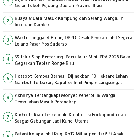
1
Gelar Tokoh Pejuang Daerah Provinsi Riau
Buaya Muara Masuk Kampung dan Serang Warga, Ini
2
Imbauan Damkar
Waktu Tinggal 4 Bulan, DPRD Desak Pemkab Inhil Segera
3
Lelang Pasar Yos Sudarso
59 Jalur Siap Bertarung! Pacu Jalur Mini IPPA 2026 Bakal
4
Gegarkan Tepian Ronge Biru
Hotspot Kempas Berhasil Dijinakkan! 10 Hektare Lahan
5
Gambut Terbakar, Kapolres Inhil Pimpin Langsung
Pemadaman
Akhirnya Tertangkap! Monyet Peneror 18 Warga
6
Tembilahan Masuk Perangkap
Karhutla Riau Terkendali! Kolaborasi Forkopimda dan
7
Satgas Gabungan Jadi Kunci Utama
Petani Kelapa Inhil Rugi Rp12 Miliar per Hari! Si Anak
8