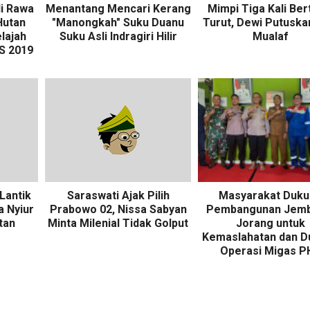
i Rawa
Menantang Mencari Kerang
Mimpi Tiga Kali Ber
Hutan
"Manongkah" Suku Duanu
Turut, Dewi Putuska
lajah
Suku Asli Indragiri Hilir
Mualaf
S 2019
Lantik
Saraswati Ajak Pilih
Masyarakat Duk
a Nyiur
Prabowo 02, Nissa Sabyan
Pembangunan Jemb
tan
Minta Milenial Tidak Golput
Jorang untuk
Kemaslahatan dan D
Operasi Migas P