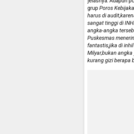
jelasnya. Adapun p
grup
Poros
Kebijak
harus di audit,kar
sangat tinggi di IN
angka-angka terseb
Puskesmas menerima
fantastis,jika di in
Milyar,bukan angka y
kurang gizi berapa 