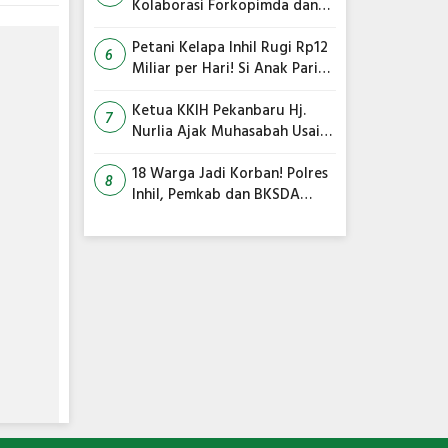
Kolaborasi Forkopimda dan
Satgas Gabungan Jadi Kunci
Utama
Petani Kelapa Inhil Rugi Rp12
6
Miliar per Hari! Si Anak Parit
Bongkar Penyebab Harga
Terus Anjlok
Ketua KKIH Pekanbaru Hj.
7
Nurlia Ajak Muhasabah Usai
18 Warga Jadi Korban
Serangan Monyet di
18 Warga Jadi Korban! Polres
8
Tembilahan
Inhil, Pemkab dan BKSDA
Bersatu Kejar Kera Liar
Peneror Tembilahan