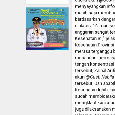
menyayangkan inform
masih saja membuat
berdasarkan dengan
diakses. "Zaman se
anggaran sangat te
Kesehatan ini," jel
Kesehatan Provinsi 
merasa terganggu b
menangani permasal
tengah konsentrasi 
tersebut, Zainal Ar
akun
@Gusti
Nabila
tersebut. Dan apabi
Kesehatan Inhil akan
sudah membicarakan 
mengklarifikasi at
juga dilaksanakan m