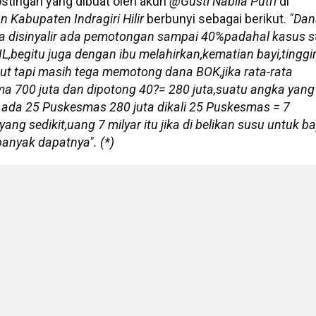
ostingan yang dibuat oleh akun
@Gusti
Nabila
Putri
di
an
Kabupaten
Indragiri
Hilir
berbunyi sebagai berikut.
"Dan
ena disinyalir ada pemotongan sampai 40%padahal kasus s
HIL,begitu juga dengan ibu melahirkan,kematian bayi,tinggi
ut tapi masih tega memotong dana BOK,jika rata-rata
 700 juta dan dipotong 40?= 280 juta,suatu angka yang
hil ada 25 Puskesmas 280 juta dikali 25 Puskesmas = 7
ang sedikit,uang 7 milyar itu jika di belikan susu untuk b
banyak dapatnya". (*)