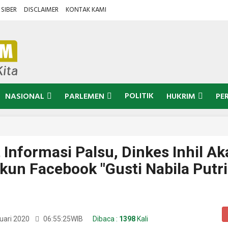
SIBER
DISCLAIMER
KONTAK KAMI
POLITIK
NASIONAL
PARLEMEN
HUKRIM
PE
t Informasi Palsu, Dinkes Inhil A
kun Facebook "Gusti Nabila Putri
uari 2020
06:55:25
WIB
Dibaca :
1398
Kali