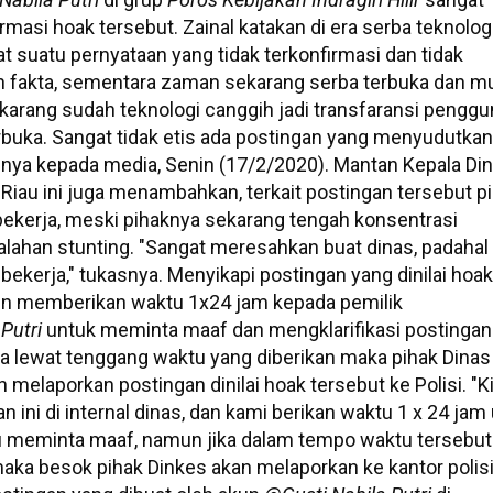
asi hoak tersebut. Zainal katakan di era serba teknologi
 suatu pernyataan yang tidak terkonfirmasi dan tidak
 fakta, sementara zaman sekarang serba terbuka dan m
karang sudah teknologi canggih jadi transfaransi pengg
rbuka. Sangat tidak etis ada postingan yang menyudutkan
asnya kepada media, Senin (17/2/2020). Mantan Kepala Di
Riau ini juga menambahkan, terkait postingan tersebut p
ekerja, meski pihaknya sekarang tengah konsentrasi
ahan stunting. "Sangat meresahkan buat dinas, padahal
bekerja," tukasnya. Menyikapi postingan yang dinilai hoak
ifin memberikan waktu 1x24 jam kepada pemilik
Putri
untuk meminta maaf dan mengklarifikasi postingan
la lewat tenggang waktu yang diberikan maka pihak Dinas
 melaporkan postingan dinilai hoak tersebut ke Polisi. "K
ini di internal dinas, dan kami berikan waktu 1 x 24 jam
au meminta maaf, namun jika dalam tempo waktu tersebut 
aka besok pihak Dinkes akan melaporkan ke kantor polisi