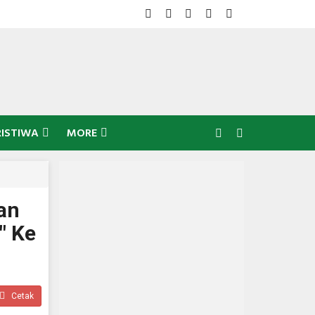
RISTIWA
MORE
kan
" Ke
Cetak