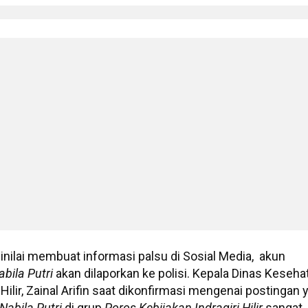
inilai membuat informasi palsu di Sosial Media, akun
bila Putri
akan dilaporkan ke polisi. Kepala Dinas Keseha
Hilir, Zainal Arifin saat dikonfirmasi mengenai postingan 
Nabila
Putri
di grup
Poros
Kebijakan
Indragiri
Hilir
sangat