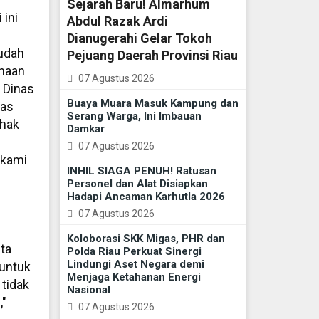
Sejarah Baru! Almarhum
 ini
Abdul Razak Ardi
Dianugerahi Gelar Tokoh
udah
Pejuang Daerah Provinsi Riau
unaan
07 Agustus 2026
 Dinas
Buaya Muara Masuk Kampung dan
nas
Serang Warga, Ini Imbauan
ihak
Damkar
07 Agustus 2026
 kami
INHIL SIAGA PENUH! Ratusan
Personel dan Alat Disiapkan
Hadapi Ancaman Karhutla 2026
07 Agustus 2026
Koloborasi SKK Migas, PHR dan
ita
Polda Riau Perkuat Sinergi
Lindungi Aset Negara demi
 untuk
Menjaga Ketahanan Energi
tidak
Nasional
,"
07 Agustus 2026