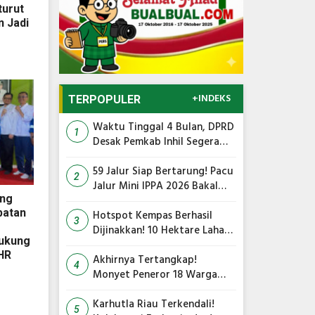
turut
n Jadi
+INDEKS
TERPOPULER
Waktu Tinggal 4 Bulan, DPRD
1
Desak Pemkab Inhil Segera
Lelang Pasar Yos Sudarso
59 Jalur Siap Bertarung! Pacu
2
Jalur Mini IPPA 2026 Bakal
ung
Gegarkan Tepian Ronge Biru
atan
Hotspot Kempas Berhasil
3
Dijinakkan! 10 Hektare Lahan
ukung
Gambut Terbakar, Kapolres
HR
Inhil Pimpin Langsung
Akhirnya Tertangkap!
4
Pemadaman
Monyet Peneror 18 Warga
Tembilahan Masuk Perangkap
Karhutla Riau Terkendali!
5