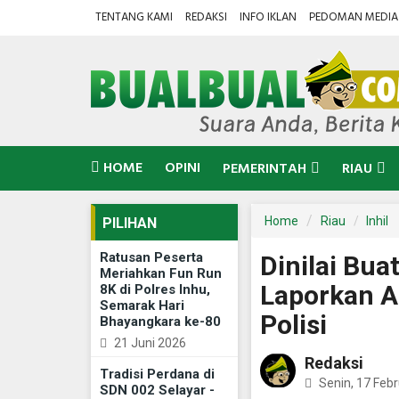
TENTANG KAMI
REDAKSI
INFO IKLAN
PEDOMAN MEDIA 
HOME
OPINI
PEMERINTAH
RIAU
Home
Riau
Inhil
PILIHAN
Ratusan Peserta
Dinilai Bua
Meriahkan Fun Run
Laporkan A
8K di Polres Inhu,
Semarak Hari
Polisi
Bhayangkara ke-80
21 Juni 2026
Redaksi
Tradisi Perdana di
Senin, 17 Febr
SDN 002 Selayar -