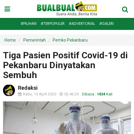
#PILIHAN
#TERPOPULER
#ADVERTORIAL
#GALERI
Home
Pemerintah
Pemko Pekanbaru
Tiga Pasien Positif Covid-19 di
Pekanbaru Dinyatakan
Sembuh
Redaksi
Rabu, 15 April 2020
02:46:29
Dibaca :
1824
Kali