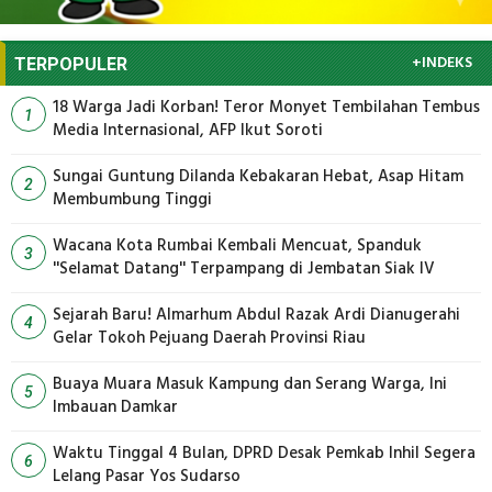
+INDEKS
TERPOPULER
18 Warga Jadi Korban! Teror Monyet Tembilahan Tembus
1
Media Internasional, AFP Ikut Soroti
Sungai Guntung Dilanda Kebakaran Hebat, Asap Hitam
2
Membumbung Tinggi
Wacana Kota Rumbai Kembali Mencuat, Spanduk
3
''Selamat Datang'' Terpampang di Jembatan Siak IV
Sejarah Baru! Almarhum Abdul Razak Ardi Dianugerahi
4
Gelar Tokoh Pejuang Daerah Provinsi Riau
Buaya Muara Masuk Kampung dan Serang Warga, Ini
5
Imbauan Damkar
Waktu Tinggal 4 Bulan, DPRD Desak Pemkab Inhil Segera
6
Lelang Pasar Yos Sudarso