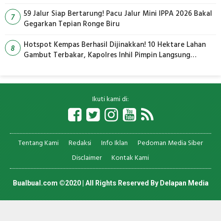
59 Jalur Siap Bertarung! Pacu Jalur Mini IPPA 2026 Bakal
7
Gegarkan Tepian Ronge Biru
Hotspot Kempas Berhasil Dijinakkan! 10 Hektare Lahan
8
Gambut Terbakar, Kapolres Inhil Pimpin Langsung
Pemadaman
Ikuti kami di:
Tentang Kami
Redaksi
Info Iklan
Pedoman Media Siber
Disclaimer
Kontak Kami
Bualbual.com ©2020 | All Rights Reserved By
Delapan Media