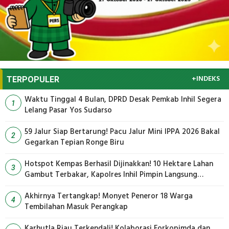
+INDEKS
TERPOPULER
Waktu Tinggal 4 Bulan, DPRD Desak Pemkab Inhil Segera
1
Lelang Pasar Yos Sudarso
59 Jalur Siap Bertarung! Pacu Jalur Mini IPPA 2026 Bakal
2
Gegarkan Tepian Ronge Biru
Hotspot Kempas Berhasil Dijinakkan! 10 Hektare Lahan
3
Gambut Terbakar, Kapolres Inhil Pimpin Langsung
Pemadaman
Akhirnya Tertangkap! Monyet Peneror 18 Warga
4
Tembilahan Masuk Perangkap
Karhutla Riau Terkendali! Kolaborasi Forkopimda dan