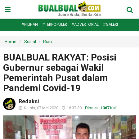
#PILIHAN
#TERPOPULER
#ADVERTORIAL
#GALERI
Home
Sosial
Riau
BUALBUAL RAKYAT: Posisi
Gubernur sebagai Wakil
Pemerintah Pusat dalam
Pandemi Covid-19
Redaksi
Kamis, 07 Mei 2020
16:37:30
Dibaca :
1367
Kali