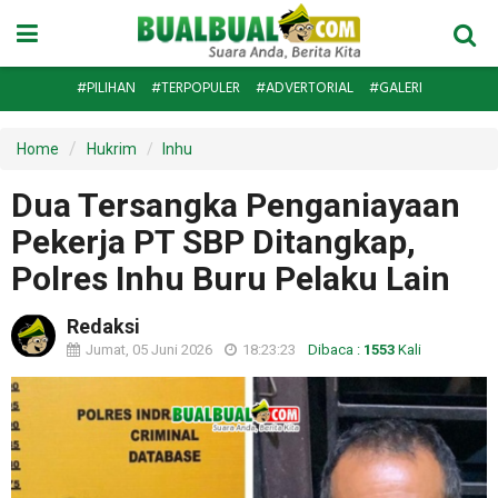
#PILIHAN
#TERPOPULER
#ADVERTORIAL
#GALERI
Home
Hukrim
Inhu
Dua Tersangka Penganiayaan
Pekerja PT SBP Ditangkap,
Polres Inhu Buru Pelaku Lain
Redaksi
Jumat, 05 Juni 2026
18:23:23
Dibaca :
1553
Kali