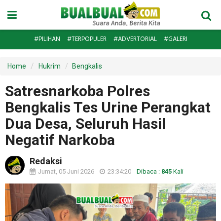
#PILIHAN
#TERPOPULER
#ADVERTORIAL
#GALERI
Home
Hukrim
Bengkalis
Satresnarkoba Polres
Bengkalis Tes Urine Perangkat
Dua Desa, Seluruh Hasil
Negatif Narkoba
Redaksi
Jumat, 05 Juni 2026
23:34:20
Dibaca :
845
Kali