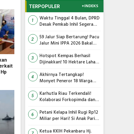
+INDEKS
TERPOPULER
Waktu Tinggal 4 Bulan, DPRD
1
Desak Pemkab Inhil Segera
Lelang Pasar Yos Sudarso
59 Jalur Siap Bertarung! Pacu
2
Jalur Mini IPPA 2026 Bakal
Gegarkan Tepian Ronge Biru
Hotspot Kempas Berhasil
3
pkan
Dijinakkan! 10 Hektare Lahan
erkait
Gambut Terbakar, Kapolres
 Hp
Inhil Pimpin Langsung
Akhirnya Tertangkap!
4
Pemadaman
Monyet Peneror 18 Warga
Tembilahan Masuk Perangkap
Karhutla Riau Terkendali!
5
Kolaborasi Forkopimda dan
Satgas Gabungan Jadi Kunci
Utama
Petani Kelapa Inhil Rugi Rp12
6
Miliar per Hari! Si Anak Parit
Bongkar Penyebab Harga
Terus Anjlok
Ketua KKIH Pekanbaru Hj.
7