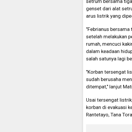
setrum bersama tiga
genset dari alat set
arus listrik yang dip
"Febrianus bersama
setelah melakukan p
rumah, mencuci kaki
dalam keadaan hidup.
salah satunya lagi b
"Korban tersengat li
sudah berusaha meno
ditempat," lanjut Mat
Usai tersengat listr
korban di evakuasi 
Rantetayo, Tana Tora