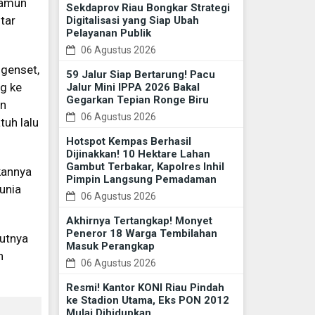
namun
Sekdaprov Riau Bongkar Strategi
tar
Digitalisasi yang Siap Ubah
Pelayanan Publik
06 Agustus 2026
genset,
59 Jalur Siap Bertarung! Pacu
g ke
Jalur Mini IPPA 2026 Bakal
Gegarkan Tepian Ronge Biru
an
06 Agustus 2026
tuh lalu
Hotspot Kempas Berhasil
Dijinakkan! 10 Hektare Lahan
Gambut Terbakar, Kapolres Inhil
kannya
Pimpin Langsung Pemadaman
unia
06 Agustus 2026
Akhirnya Tertangkap! Monyet
Peneror 18 Warga Tembilahan
jutnya
Masuk Perangkap
n
06 Agustus 2026
Resmi! Kantor KONI Riau Pindah
ke Stadion Utama, Eks PON 2012
Mulai Dihidupkan