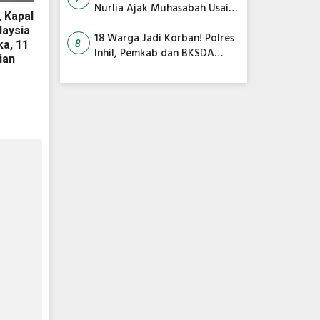
Nurlia Ajak Muhasabah Usai
, Kapal
18 Warga Jadi Korban
laysia
Serangan Monyet di
18 Warga Jadi Korban! Polres
ka, 11
8
Tembilahan
Inhil, Pemkab dan BKSDA
ian
Bersatu Kejar Kera Liar
Peneror Tembilahan