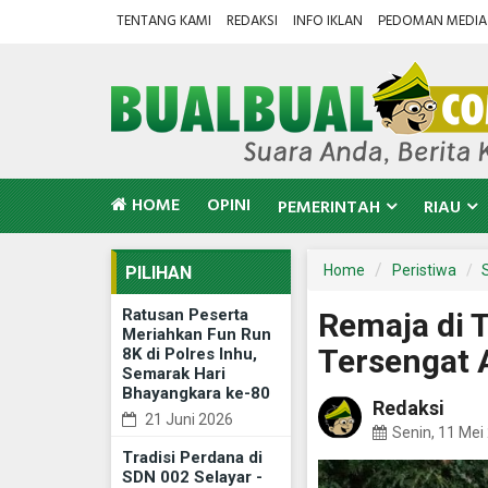
TENTANG KAMI
REDAKSI
INFO IKLAN
PEDOMAN MEDIA 
HOME
OPINI
PEMERINTAH
RIAU
Home
Peristiwa
PILIHAN
Ratusan Peserta
Remaja di T
Meriahkan Fun Run
Tersengat 
8K di Polres Inhu,
Semarak Hari
Bhayangkara ke-80
Redaksi
21 Juni 2026
Senin, 11 Mei
Tradisi Perdana di
SDN 002 Selayar -