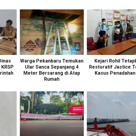
Dinas
Warga Pekanbaru Temukan
Kejari Rohil Teta
. KRSP
Ular Sanca Sepanjang 4
Restoratif Jastice T
rintah
Meter Bersarang di Atap
Kasus Penadahan
Rumah