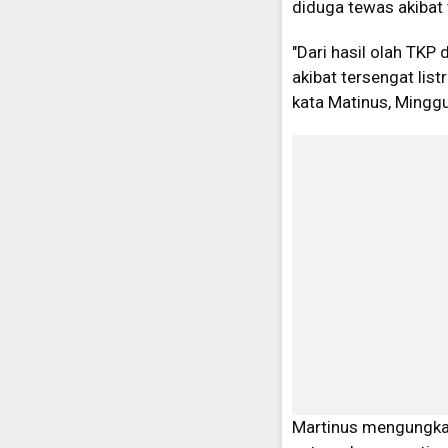
diduga tewas akibat t
"Dari hasil olah TKP
akibat tersengat lis
kata Matinus, Mingg
Martinus mengungkap