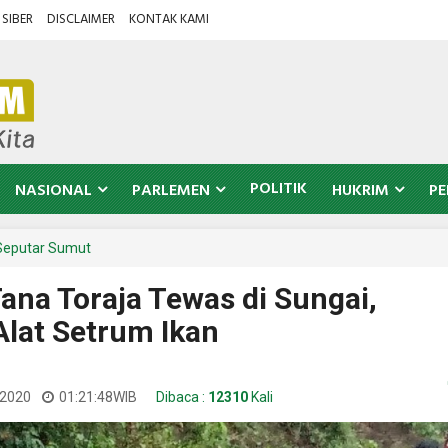
SIBER
DISCLAIMER
KONTAK KAMI
POLITIK
NASIONAL
PARLEMEN
HUKRIM
PE
Seputar Sumut
ana Toraja Tewas di Sungai,
Alat Setrum Ikan
 2020
01:21:48
WIB
Dibaca :
12310
Kali