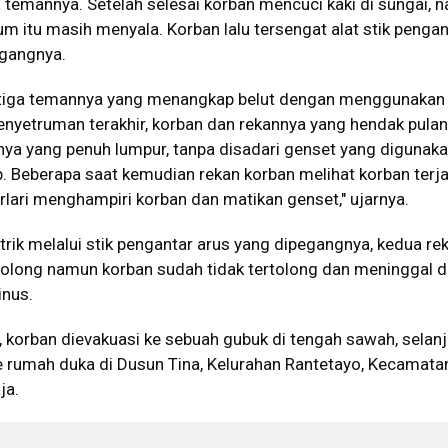
 temannya. Setelah selesai korban mencuci kaki di sungai, 
rum itu masih menyala. Korban lalu tersengat alat stik pengan
egangnya.
 tiga temannya yang menangkap belut dengan menggunakan 
enyetruman terakhir, korban dan rekannya yang hendak pulan
nya yang penuh lumpur, tanpa disadari genset yang digunak
 Beberapa saat kemudian rekan korban melihat korban terja
erlari menghampiri korban dan matikan genset," ujarnya.
strik melalui stik pengantar arus yang dipegangnya, kedua re
long namun korban sudah tidak tertolong dan meninggal d
inus.
ik, korban dievakuasi ke sebuah gubuk di tengah sawah, selan
ke rumah duka di Dusun Tina, Kelurahan Rantetayo, Kecamata
ja.