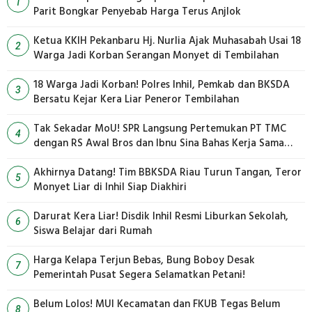
1
Parit Bongkar Penyebab Harga Terus Anjlok
Ketua KKIH Pekanbaru Hj. Nurlia Ajak Muhasabah Usai 18
2
Warga Jadi Korban Serangan Monyet di Tembilahan
18 Warga Jadi Korban! Polres Inhil, Pemkab dan BKSDA
3
Bersatu Kejar Kera Liar Peneror Tembilahan
Tak Sekadar MoU! SPR Langsung Pertemukan PT TMC
4
dengan RS Awal Bros dan Ibnu Sina Bahas Kerja Sama
Pengelolaan Limbah
Akhirnya Datang! Tim BBKSDA Riau Turun Tangan, Teror
5
Monyet Liar di Inhil Siap Diakhiri
Darurat Kera Liar! Disdik Inhil Resmi Liburkan Sekolah,
6
Siswa Belajar dari Rumah
Harga Kelapa Terjun Bebas, Bung Boboy Desak
7
Pemerintah Pusat Segera Selamatkan Petani!
Belum Lolos! MUI Kecamatan dan FKUB Tegas Belum
8