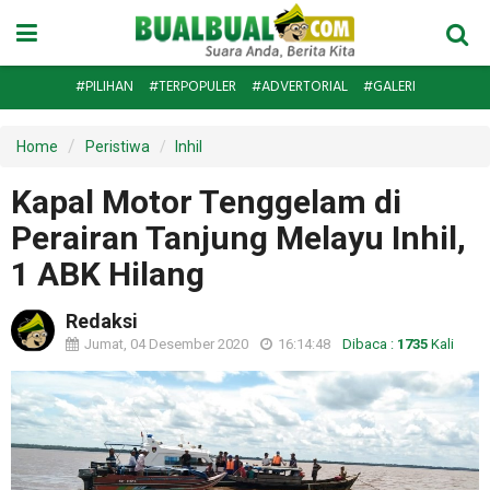
#PILIHAN
#TERPOPULER
#ADVERTORIAL
#GALERI
Home
Peristiwa
Inhil
Kapal Motor Tenggelam di
Perairan Tanjung Melayu Inhil,
1 ABK Hilang
Redaksi
Jumat, 04 Desember 2020
16:14:48
Dibaca :
1735
Kali