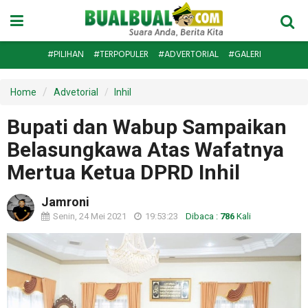
#PILIHAN
#TERPOPULER
#ADVERTORIAL
#GALERI
Home
Advetorial
Inhil
Bupati dan Wabup Sampaikan
Belasungkawa Atas Wafatnya
Mertua Ketua DPRD Inhil
Jamroni
Senin, 24 Mei 2021
19:53:23
Dibaca :
786
Kali