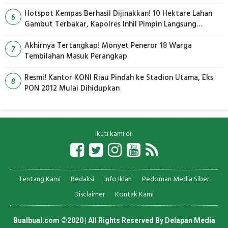
Hotspot Kempas Berhasil Dijinakkan! 10 Hektare Lahan
6
Gambut Terbakar, Kapolres Inhil Pimpin Langsung
Pemadaman
Akhirnya Tertangkap! Monyet Peneror 18 Warga
7
Tembilahan Masuk Perangkap
Resmi! Kantor KONI Riau Pindah ke Stadion Utama, Eks
8
PON 2012 Mulai Dihidupkan
Ikuti kami di:
Tentang Kami
Redaksi
Info Iklan
Pedoman Media Siber
Disclaimer
Kontak Kami
Bualbual.com ©2020 | All Rights Reserved By
Delapan Media