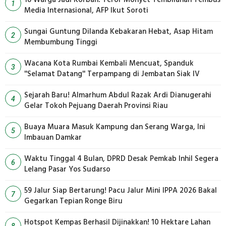
1
Media Internasional, AFP Ikut Soroti
Sungai Guntung Dilanda Kebakaran Hebat, Asap Hitam
2
Membumbung Tinggi
Wacana Kota Rumbai Kembali Mencuat, Spanduk
3
''Selamat Datang'' Terpampang di Jembatan Siak IV
Sejarah Baru! Almarhum Abdul Razak Ardi Dianugerahi
4
Gelar Tokoh Pejuang Daerah Provinsi Riau
Buaya Muara Masuk Kampung dan Serang Warga, Ini
5
Imbauan Damkar
Waktu Tinggal 4 Bulan, DPRD Desak Pemkab Inhil Segera
6
Lelang Pasar Yos Sudarso
59 Jalur Siap Bertarung! Pacu Jalur Mini IPPA 2026 Bakal
7
Gegarkan Tepian Ronge Biru
Hotspot Kempas Berhasil Dijinakkan! 10 Hektare Lahan
8