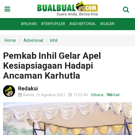
#PILIHAN
#TERPOPULER
#ADVERTORIAL
#GALERI
Home
Advetorial
Inhil
Pemkab Inhil Gelar Apel
Kesiapsiagaan Hadapi
Ancaman Karhutla
Redaksi
Kamis, 12 Agustus 2021
17:23:45
Dibaca :
760
Kali