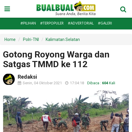
#PILIHAN
#TERPOPULER
#ADVERTORIAL
#GALERI
Home
Polri-TNI
Kalimatan Selatan
Gotong Royong Warga dan
Satgas TMMD ke 112
Redaksi
Senin, 04 Oktober 2021
17:04:18
Dibaca :
604
Kali