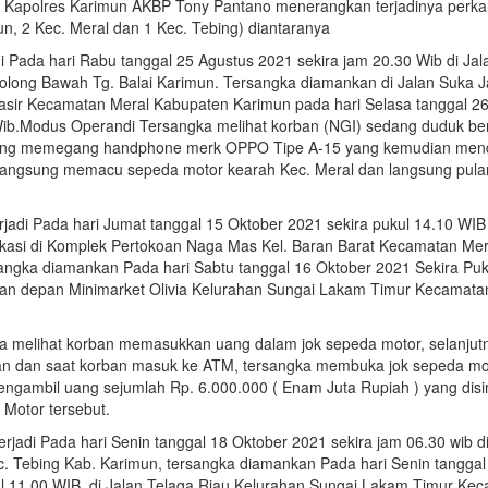
a Kapolres Karimun AKBP Tony Pantano menerangkan terjadinya perka
n, 2 Kec. Meral dan 1 Kec. Tebing) diantaranya
di Pada hari Rabu tanggal 25 Agustus 2021 sekira jam 20.30 Wib di Jal
olong Bawah Tg. Balai Karimun. Tersangka diamankan di Jalan Suka 
sir Kecamatan Meral Kabupaten Karimun pada hari Selasa tanggal 2
Wib.Modus Operandi Tersangka melihat korban (NGI) sedang duduk ber
edang memegang handphone merk OPPO Tipe A-15 yang kemudian men
angsung memacu sepeda motor kearah Kec. Meral dan langsung pula
rjadi Pada hari Jumat tanggal 15 Oktober 2021 sekira pukul 14.10 WIB 
kasi di Komplek Pertokoan Naga Mas Kel. Baran Barat Kecamatan Mer
ngka diamankan Pada hari Sabtu tanggal 16 Oktober 2021 Sekira Puk
gan depan Minimarket Olivia Kelurahan Sungai Lakam Timur Kecamata
a melihat korban memasukkan uang dalam jok sepeda motor, selanjut
ban dan saat korban masuk ke ATM, tersangka membuka jok sepeda mo
mengambil uang sejumlah Rp. 6.000.000 ( Enam Juta Rupiah ) yang dis
Motor tersebut.
erjadi Pada hari Senin tanggal 18 Oktober 2021 sekira jam 06.30 wib 
ec. Tebing Kab. Karimun, tersangka diamankan Pada hari Senin tanggal
l 11.00 WIB, di Jalan Telaga Riau Kelurahan Sungai Lakam Timur Ke