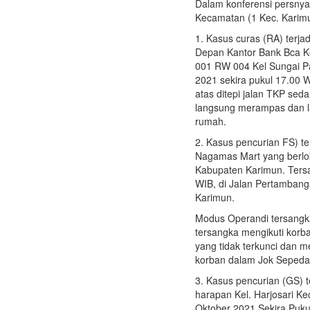
Dalam konferensi persny
Kecamatan (1 Kec. Karimu
1. Kasus curas (RA) terja
Depan Kantor Bank Bca K
001 RW 004 Kel Sungai Pa
2021 sekira pukul 17.00 
atas ditepi jalan TKP s
langsung merampas dan l
rumah.
2. Kasus pencurian FS) te
Nagamas Mart yang berlo
Kabupaten Karimun. Tersa
WIB, di Jalan Pertamban
Karimun.
Modus Operandi tersangk
tersangka mengikuti kor
yang tidak terkunci dan 
korban dalam Jok Sepeda 
3. Kasus pencurian (GS) t
harapan Kel. Harjosari K
Oktober 2021 Sekira Puku