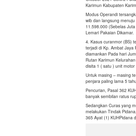
Karimun Kabupaten Kari
Modus Operandi tersangka
wib dan langsung menuju
11.598.000 (Sebelas Juta
Lemari Pakaian Dikamar.
4. Kasus curanmor (BS) te
terjadi di Kp. Ambat Jay
diamankan Pada hari Jumat
Rutan Karimun Kelurahan
disita 1 ( satu ) unit mo
Untuk masing – masing t
penjara paling lama 5 tah
Pencurian, Pasal 362 KUH
banyak sembilan ratus rup
Sedangkan Curas yang me
melakukan Tindak Pidana
365 Ayat (1) KUHPidana d