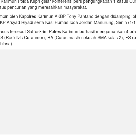
 Karimun Polda Kepri gelar konferensi pers pengungkapan 1 kasus Cur
sus pencurian yang meresahkan masyarakat.
pimpin oleh Kapolres Karimun AKBP Tony Pantano dengan didampingi o
KP Arsyad Riyadi serta Kasi Humas Ipda Jordan Manurung, Senin (1/1
sus tersebut Satreskrim Polres Karimun berhasil mengamankan 4 or
BS (Residivis Curanmor), RA (Curas masih sekolah SMA kelas 2), FS (
biasa).