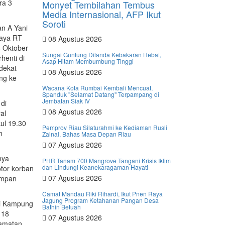
ra 3
Monyet Tembilahan Tembus
Media Internasional, AFP Ikut
Soroti
an A Yani
Jaya RT
08 Agustus 2026
6 Oktober
Sungai Guntung Dilanda Kebakaran Hebat,
henti di
Asap Hitam Membumbung Tinggi
dekat
08 Agustus 2026
ng ke
Wacana Kota Rumbai Kembali Mencuat,
Spanduk ''Selamat Datang'' Terpampang di
Jembatan Siak IV
di
08 Agustus 2026
al
ul 19.30
Pemprov Riau Silaturahmi ke Kediaman Rusli
n
Zainal, Bahas Masa Depan Riau
07 Agustus 2026
nya
PHR Tanam 700 Mangrove Tangani Krisis Iklim
dan Lindungi Keanekaragaman Hayati
tor korban
07 Agustus 2026
impan
Camat Mandau Riki Rihardi, Ikut Pnen Raya
Jagung Program Ketahanan Pangan Desa
di Kampung
Bathin Betuah
 18
07 Agustus 2026
camatan