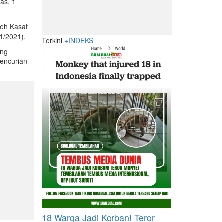
as, 1
leh Kasat
1/2021).
Terkini
+INDEKS
ang
pencurian
18 Warga Jadi Korban! Teror