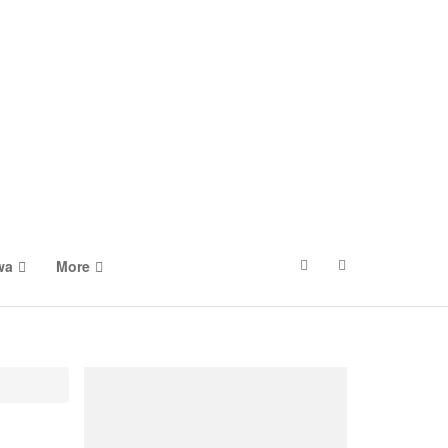
wa
More