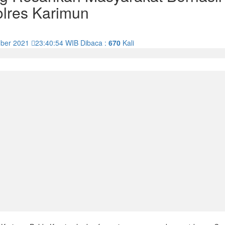
lres Karimun
mber 2021
23:40:54
WIB
Dibaca :
670
Kali