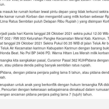
mun.
 masuk ke rumah korban lewat pintu depan yang tidak terkunci sekira
 ke kamar rumah Korban dan mengambil uang milik korban sebesar Rp
 Lima Ratus Sembilan puluh Delapan Ribu Rupiah ) yang disimpan Ko
rjadi pada hari Kamis tanggal 28 Oktober 2021 sekira pukul 12.00 Wib
a RT 002 / RW 003 Kelurahan Pangke Kecamatan Meral Kab. Karimun. 
 tanggal 29 Oktober 2021 Sekira Pukul 00.35 WIB di jalan Teluk Air 
 Teluk Air Kecamatan karimun Kabupaten Karimun dengan barang bukt
tor Honda Beat. No Pol BP 3406 PD. Warna Hitam Les Merah milik korban
ersangka kita sangkakan pasal, Curamor Pasal 362 KUHPidana dengan
un, atau pidana denda paling banyak sembilan ratus rupiah.
Pidana, dengan pidana penjara paling lama 5 tahun, atau pidana dend
iah.
rupakan untuk anak yang berkonflik dengan hukum tersangka RA did
, Pencurian dengan kekerasan sebagaimana dimaksud dalam rumusan
engan ancaman pidana penjara paling lama 7 (tujuh) tahun.