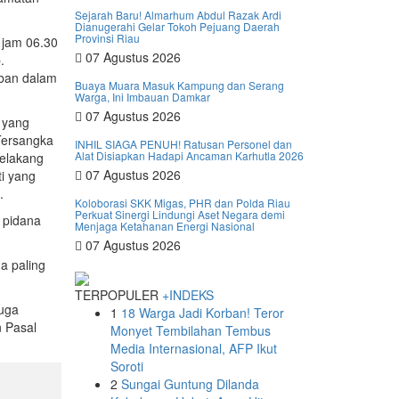
Sejarah Baru! Almarhum Abdul Razak Ardi
Dianugerahi Gelar Tokoh Pejuang Daerah
Provinsi Riau
 jam 06.30
07 Agustus 2026
.
rban dalam
Buaya Muara Masuk Kampung dan Serang
Warga, Ini Imbauan Damkar
07 Agustus 2026
 yang
Tersangka
INHIL SIAGA PENUH! Ratusan Personel dan
Alat Disiapkan Hadapi Ancaman Karhutla 2026
belakang
07 Agustus 2026
i yang
.
Koloborasi SKK Migas, PHR dan Polda Riau
Perkuat Sinergi Lindungi Aset Negara demi
 pidana
Menjaga Ketahanan Energi Nasional
07 Agustus 2026
a paling
TERPOPULER
+INDEKS
uga
1
18 Warga Jadi Korban! Teror
 Pasal
Monyet Tembilahan Tembus
Media Internasional, AFP Ikut
Soroti
2
Sungai Guntung Dilanda