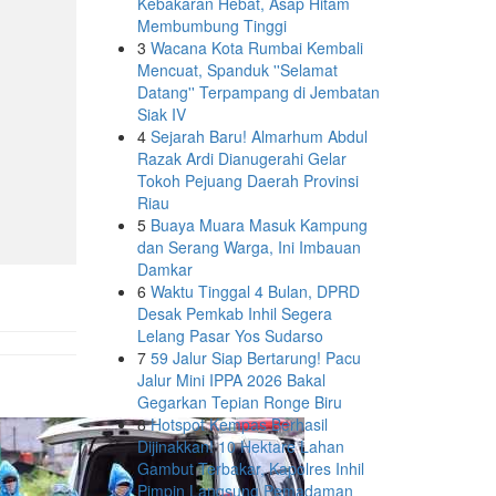
Kebakaran Hebat, Asap Hitam
Membumbung Tinggi
3
Wacana Kota Rumbai Kembali
Mencuat, Spanduk ''Selamat
Datang'' Terpampang di Jembatan
Siak IV
4
Sejarah Baru! Almarhum Abdul
Razak Ardi Dianugerahi Gelar
Tokoh Pejuang Daerah Provinsi
Riau
5
Buaya Muara Masuk Kampung
dan Serang Warga, Ini Imbauan
Damkar
6
Waktu Tinggal 4 Bulan, DPRD
Desak Pemkab Inhil Segera
Lelang Pasar Yos Sudarso
7
59 Jalur Siap Bertarung! Pacu
Jalur Mini IPPA 2026 Bakal
Gegarkan Tepian Ronge Biru
8
Hotspot Kempas Berhasil
Dijinakkan! 10 Hektare Lahan
Gambut Terbakar, Kapolres Inhil
Pimpin Langsung Pemadaman