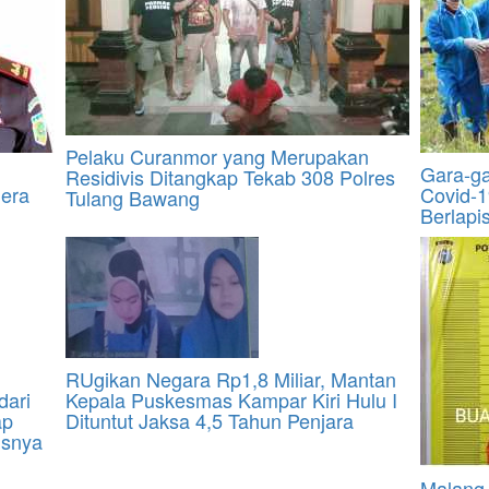
Pelaku Curanmor yang Merupakan
Gara-g
Residivis Ditangkap Tekab 308 Polres
gera
Covid-1
Tulang Bawang
Berlapi
RUgikan Negara Rp1,8 Miliar, Mantan
dari
Kepala Puskesmas Kampar Kiri Hulu I
ap
Dituntut Jaksa 4,5 Tahun Penjara
usnya
Malang 