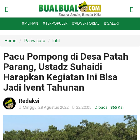
#PILIHAN
#TERPOPULER
#ADVERTORIAL
#GALERI
Home
Pariwisata
Inhil
Pacu Pompong di Desa Patah
Parang, Ustadz Suhaidi
Harapkan Kegiatan Ini Bisa
Jadi Ivent Tahunan
Redaksi
Minggu, 28 Agustus 2022
22:20:05
Dibaca :
865
Kali