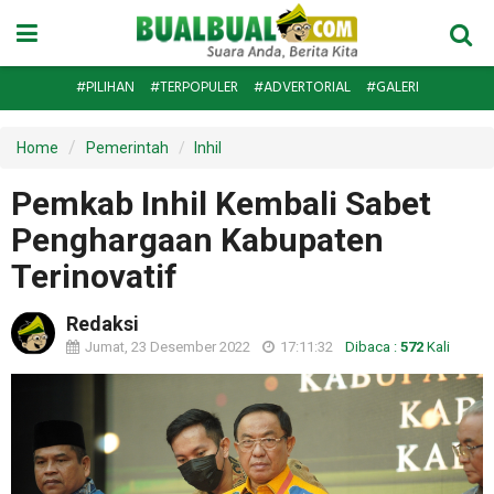
#PILIHAN
#TERPOPULER
#ADVERTORIAL
#GALERI
Home
Pemerintah
Inhil
Pemkab Inhil Kembali Sabet
Penghargaan Kabupaten
Terinovatif
Redaksi
Jumat, 23 Desember 2022
17:11:32
Dibaca :
572
Kali