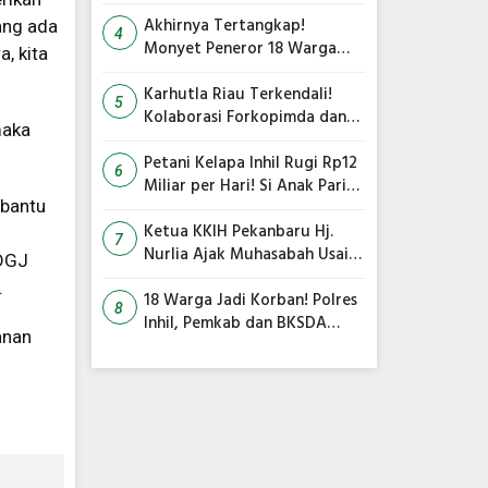
Gambut Terbakar, Kapolres
Inhil Pimpin Langsung
Akhirnya Tertangkap!
ang ada
4
Pemadaman
Monyet Peneror 18 Warga
, kita
Tembilahan Masuk Perangkap
Karhutla Riau Terkendali!
5
Kolaborasi Forkopimda dan
maka
Satgas Gabungan Jadi Kunci
Utama
Petani Kelapa Inhil Rugi Rp12
6
Miliar per Hari! Si Anak Parit
ibantu
Bongkar Penyebab Harga
Terus Anjlok
Ketua KKIH Pekanbaru Hj.
7
Nurlia Ajak Muhasabah Usai
ODGJ
18 Warga Jadi Korban
.
Serangan Monyet di
18 Warga Jadi Korban! Polres
8
Tembilahan
Inhil, Pemkab dan BKSDA
anan
Bersatu Kejar Kera Liar
Peneror Tembilahan