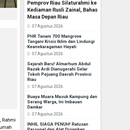
Pemprov Riau Silaturahmi ke
Kediaman Rusli Zainal, Bahas
Masa Depan Riau
07 Agustus 2026
PHR Tanam 700 Mangrove
Tangani Krisis Iklim dan Lindungi
Keanekaragaman Hayati
07 Agustus 2026
Sejarah Baru! Almarhum Abdul
Razak Ardi Dianugerahi Gelar
Tokoh Pejuang Daerah Provinsi
Riau
07 Agustus 2026
Buaya Muara Masuk Kampung dan
Serang Warga, Ini Imbauan
Damkar
07 Agustus 2026
), Rahmi
INHIL SIAGA PENUH! Ratusan
Rumah
Personel dan Alat Disiapkan