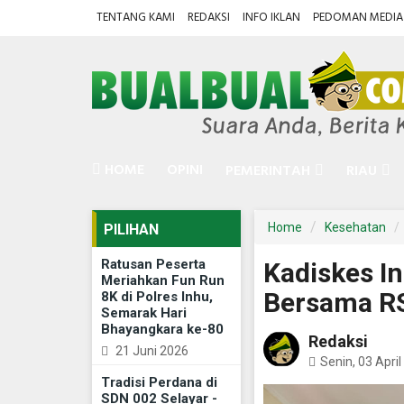
TENTANG KAMI
REDAKSI
INFO IKLAN
PEDOMAN MEDIA 
HOME
OPINI
PEMERINTAH
RIAU
Home
Kesehatan
PILIHAN
Ratusan Peserta
Kadiskes I
Meriahkan Fun Run
Bersama RS
8K di Polres Inhu,
Semarak Hari
Bhayangkara ke-80
Redaksi
21 Juni 2026
Senin, 03 Apri
Tradisi Perdana di
SDN 002 Selayar -