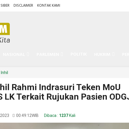
SIBER
DISCLAIMER
KONTAK KAMI
POLITIK
NASIONAL
PARLEMEN
HUKRIM
PE
Inhil
nhil Rahmi Indrasuri Teken MoU
 LK Terkait Rujukan Pasien ODG
l 2023
00:49:12
WIB
Dibaca :
1237
Kali