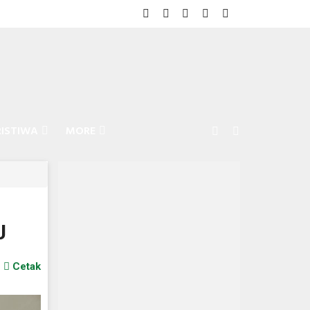
RISTIWA
MORE
J
Cetak