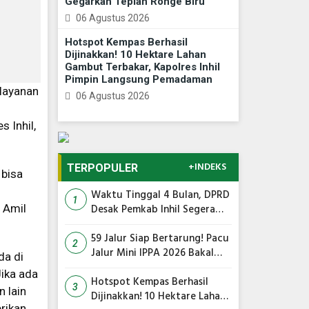
Gegarkan Tepian Ronge Biru
06 Agustus 2026
Hotspot Kempas Berhasil
Dijinakkan! 10 Hektare Lahan
Gambut Terbakar, Kapolres Inhil
Pimpin Langsung Pemadaman
 layanan
06 Agustus 2026
s Inhil,
+INDEKS
TERPOPULER
 bisa
Waktu Tinggal 4 Bulan, DPRD
1
 Amil
Desak Pemkab Inhil Segera
Lelang Pasar Yos Sudarso
59 Jalur Siap Bertarung! Pacu
2
Jalur Mini IPPA 2026 Bakal
da di
Gegarkan Tepian Ronge Biru
ika ada
Hotspot Kempas Berhasil
3
 lain
Dijinakkan! 10 Hektare Lahan
erikan