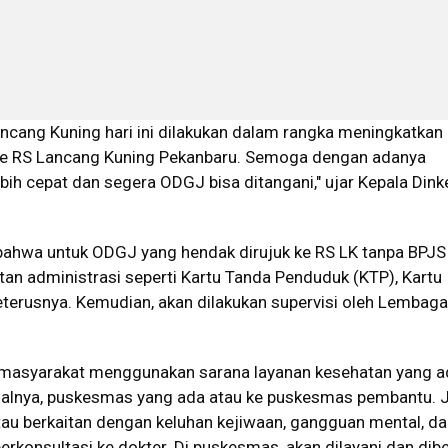
cang Kuning hari ini dilakukan dalam rangka meningkatkan
 ke RS Lancang Kuning Pekanbaru. Semoga dengan adanya
bih cepat dan segera ODGJ bisa ditangani," ujar Kepala Dinke
ahwa untuk ODGJ yang hendak dirujuk ke RS LK tanpa BPJS
an administrasi seperti Kartu Tanda Penduduk (KTP), Kartu
eterusnya. Kemudian, akan dilakukan supervisi oleh Lembaga
 masyarakat menggunakan sarana layanan kesehatan yang a
galnya, puskesmas yang ada atau ke puskesmas pembantu. J
au berkaitan dengan keluhan kejiwaan, gangguan mental, dan
berkonsultasi ke dokter. Di puskesmas, akan dilayani dan dib