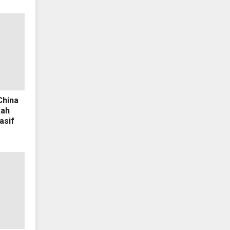
China
kah
asif