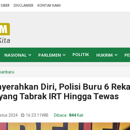
SIBER
DISCLAIMER
KONTAK KAMI
POLITIK
NASIONAL
PARLEMEN
HUKRIM
PE
kanbaru
erahkan Diri, Polisi Buru 6 Rek
yang Tabrak IRT Hingga Tewas
ustus 2024
16:23:11
WIB
Dibaca :
844
Kali