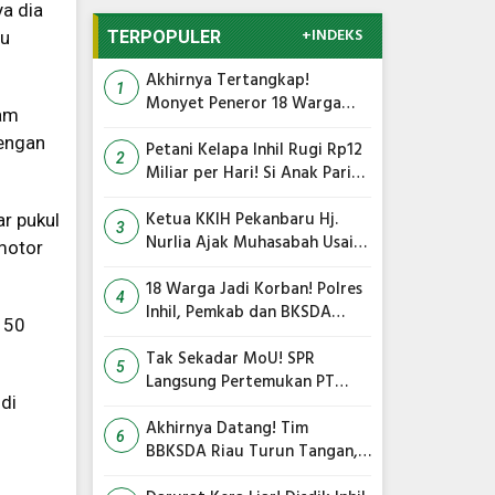
a dia
+INDEKS
TERPOPULER
gu
Akhirnya Tertangkap!
1
Monyet Peneror 18 Warga
lam
Tembilahan Masuk Perangkap
dengan
Petani Kelapa Inhil Rugi Rp12
2
Miliar per Hari! Si Anak Parit
Bongkar Penyebab Harga
Terus Anjlok
Ketua KKIH Pekanbaru Hj.
r pukul
3
Nurlia Ajak Muhasabah Usai
motor
18 Warga Jadi Korban
Serangan Monyet di
18 Warga Jadi Korban! Polres
4
Tembilahan
Inhil, Pemkab dan BKSDA
 50
Bersatu Kejar Kera Liar
Peneror Tembilahan
Tak Sekadar MoU! SPR
5
Langsung Pertemukan PT
di
TMC dengan RS Awal Bros
dan Ibnu Sina Bahas Kerja
Akhirnya Datang! Tim
6
Sama Pengelolaan Limbah
BBKSDA Riau Turun Tangan,
Teror Monyet Liar di Inhil