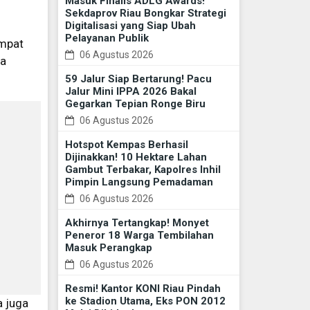
Masuk Finalis ADLG Awards!
Sekdaprov Riau Bongkar Strategi
Digitalisasi yang Siap Ubah
Pelayanan Publik
empat
06 Agustus 2026
ba
59 Jalur Siap Bertarung! Pacu
Jalur Mini IPPA 2026 Bakal
Gegarkan Tepian Ronge Biru
06 Agustus 2026
Hotspot Kempas Berhasil
Dijinakkan! 10 Hektare Lahan
Gambut Terbakar, Kapolres Inhil
Pimpin Langsung Pemadaman
06 Agustus 2026
Akhirnya Tertangkap! Monyet
Peneror 18 Warga Tembilahan
Masuk Perangkap
06 Agustus 2026
Resmi! Kantor KONI Riau Pindah
ke Stadion Utama, Eks PON 2012
a juga