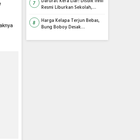
Siap Diakhiri
Darurat Kera Liar! Disdik Inhil
e
7
Resmi Liburkan Sekolah,
Siswa Belajar dari Rumah
Harga Kelapa Terjun Bebas,
8
haknya
Bung Boboy Desak
Pemerintah Pusat Segera
Selamatkan Petani!