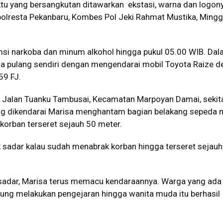
tu yang bersangkutan ditawarkan ekstasi, warna dan logony
Kapolresta Pekanbaru, Kombes Pol Jeki Rahmat Mustika, Ming
i narkoba dan minum alkohol hingga pukul 05.00 WIB. Da
sa pulang sendiri dengan mengendarai mobil Toyota Raize 
959 FJ.
di Jalan Tuanku Tambusai, Kecamatan Marpoyan Damai, sekita
ng dikendarai Marisa menghantam bagian belakang sepeda 
 korban terseret sejauh 50 meter.
k sadar kalau sudah menabrak korban hingga terseret sejauh
 sadar, Marisa terus memacu kendaraannya. Warga yang ada 
sung melakukan pengejaran hingga wanita muda itu berhasil