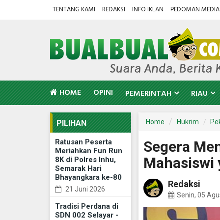
TENTANG KAMI
REDAKSI
INFO IKLAN
PEDOMAN MEDIA 
HOME
OPINI
PEMERINTAH
RIAU
Home
Hukrim
Pe
PILIHAN
Ratusan Peserta
Segera Meny
Meriahkan Fun Run
Mahasiswi 
8K di Polres Inhu,
Semarak Hari
Bhayangkara ke-80
Redaksi
21 Juni 2026
Senin, 05 Ag
Tradisi Perdana di
SDN 002 Selayar -