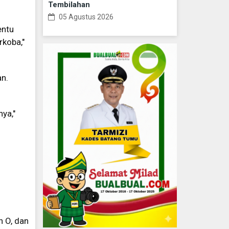
Tembilahan
05 Agustus 2026
entu
koba,"
an.
ya,"
n O, dan