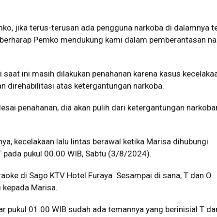
mko, jika terus-terusan ada pengguna narkoba di dalamnya t
ta berharap Pemko mendukung kami dalam pemberantasan nar
 saat ini masih dilakukan penahanan karena kasus kecelaka
an direhabilitasi atas ketergantungan narkoba.
sai penahanan, dia akan pulih dari ketergantungan narkoban
ya, kecelakaan lalu lintas berawal ketika Marisa dihubungi
T pada pukul 00.00 WIB, Sabtu (3/8/2024).
araoke di Sago KTV Hotel Furaya. Sesampai di sana, T dan O
 kepada Marisa.
itar pukul 01.00 WIB sudah ada temannya yang berinisial T da