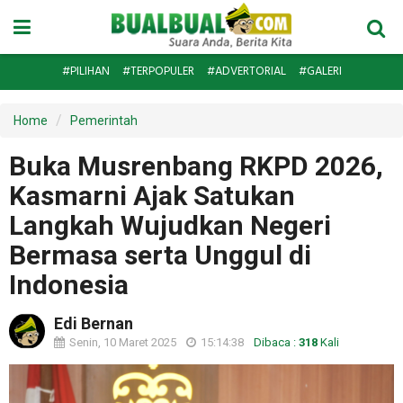
#PILIHAN
#TERPOPULER
#ADVERTORIAL
#GALERI
Home
Pemerintah
Buka Musrenbang RKPD 2026,
Kasmarni Ajak Satukan
Langkah Wujudkan Negeri
Bermasa serta Unggul di
Indonesia
Edi Bernan
Senin, 10 Maret 2025
15:14:38
Dibaca :
318
Kali