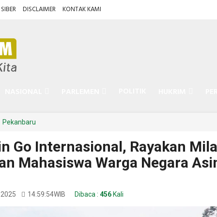
SIBER
DISCLAIMER
KONTAK KAMI
POLITIK
NASIONAL
PARLEMEN
HUKRIM
PE
Pekanbaru
n Go Internasional, Rayakan Mil
an Mahasiswa Warga Negara Asi
 2025
14:59:54
WIB
Dibaca :
456
Kali