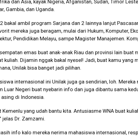
rika dan Asia, kayak Nigeria, Afganistan, Sudan, Timor Leste
r, Gambia, dan Uganda.
22 bakal ambil program Sarjana dan 2 lainnya lanjut Pascasa
vorit mereka juga beragam, mulai dari Hukum, Komputer, Ek
tektur, Pendidikan Melayu, sampe Magister Manajemen. Komp
kesempatan emas buat anak-anak Riau dan provinsi lain buat m
t kuliah. Dijamin nggak bakal nyesel! Jadi, buat kamu yang 
ana, Unilak bisa banget jadi pilihan.
swa internasional ini Unilak juga ga sendirian, loh. Mereka 
 Luar Negeri buat nyebarin info dan juga dibantu sama ked
asing di Indonesia.
t Kemenlu yang udah bantu kita. Antusiasme WNA buat kulia
!" jelas Dr. Zamzami.
gasih info kalo mereka nerima mahasiswa internasional, re