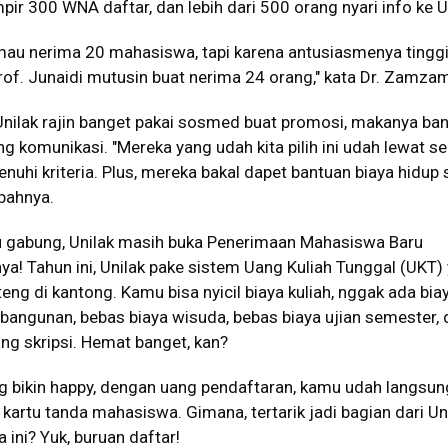
ir 300 WNA daftar, dan lebih dari 500 orang nyari info ke U
mau nerima 20 mahasiswa, tapi karena antusiasmenya tingg
rof. Junaidi mutusin buat nerima 24 orang," kata Dr. Zamzam
 Unilak rajin banget pakai sosmed buat promosi, makanya ba
 komunikasi. "Mereka yang udah kita pilih ini udah lewat se
uhi kriteria. Plus, mereka bakal dapet bantuan biaya hidup
mbahnya.
u gabung, Unilak masih buka Penerimaan Mahasiswa Baru
a! Tahun ini, Unilak pake sistem Uang Kuliah Tunggal (UKT)
teng di kantong. Kamu bisa nyicil biaya kuliah, nggak ada bia
gunan, bebas biaya wisuda, bebas biaya ujian semester, 
ng skripsi. Hemat banget, kan?
g bikin happy, dengan uang pendaftaran, kamu udah langsun
kartu tanda mahasiswa. Gimana, tertarik jadi bagian dari Un
ini? Yuk, buruan daftar!