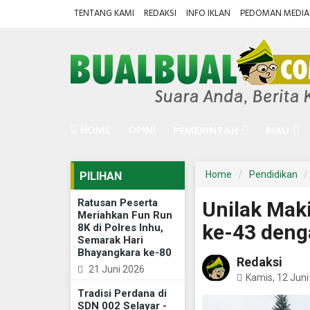
TENTANG KAMI
REDAKSI
INFO IKLAN
PEDOMAN MEDIA 
HOME
OPINI
PEMERINTAH
RIAU
Home
Pendidikan
PILIHAN
Ratusan Peserta
Unilak Maki
Meriahkan Fun Run
ke-43 deng
8K di Polres Inhu,
Semarak Hari
Bhayangkara ke-80
Redaksi
21 Juni 2026
Kamis, 12 Juni
Tradisi Perdana di
SDN 002 Selayar -