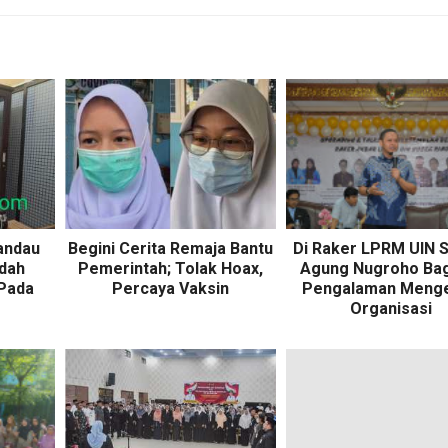
andau
Begini Cerita Remaja Bantu
Di Raker LPRM UIN 
udah
Pemerintah; Tolak Hoax,
Agung Nugroho Bag
Pada
Percaya Vaksin
Pengalaman Menge
Organisasi