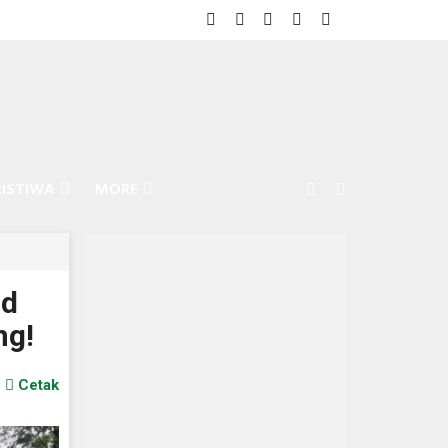
RISTIWA
MORE
ad
ng!
Cetak