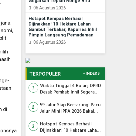
Gegarkan Tepian Ronge Biru
,
06 Agustus 2026
Hotspot Kempas Berhasil
rjana.
Dijinakkan! 10 Hektare Lahan
Gambut Terbakar, Kapolres Inhil
onomi,
Pimpin Langsung Pemadaman
lit!
06 Agustus 2026
ilih
masih
+INDEKS
TERPOPULER
nge-
Waktu Tinggal 4 Bulan, DPRD
utaan
1
Desak Pemkab Inhil Segera
Lelang Pasar Yos Sudarso
59 Jalur Siap Bertarung! Pacu
2
h di
Jalur Mini IPPA 2026 Bakal
Gegarkan Tepian Ronge Biru
Hotspot Kempas Berhasil
3
Dijinakkan! 10 Hektare Lahan
sponsnya