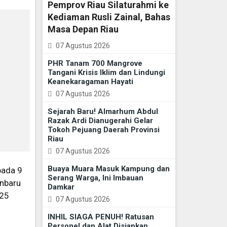
Pemprov Riau Silaturahmi ke
Kediaman Rusli Zainal, Bahas
Masa Depan Riau
07 Agustus 2026
PHR Tanam 700 Mangrove
Tangani Krisis Iklim dan Lindungi
Keanekaragaman Hayati
07 Agustus 2026
Sejarah Baru! Almarhum Abdul
Razak Ardi Dianugerahi Gelar
Tokoh Pejuang Daerah Provinsi
Riau
07 Agustus 2026
Buaya Muara Masuk Kampung dan
pada 9
Serang Warga, Ini Imbauan
anbaru
Damkar
025
07 Agustus 2026
INHIL SIAGA PENUH! Ratusan
Personel dan Alat Disiapkan