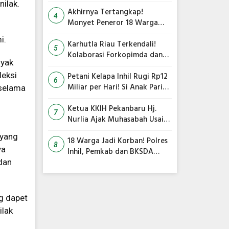
Gambut Terbakar, Kapolres
nilak.
Inhil Pimpin Langsung
Akhirnya Tertangkap!
4
Pemadaman
Monyet Peneror 18 Warga
i
Tembilahan Masuk Perangkap
i.
Karhutla Riau Terkendali!
5
Kolaborasi Forkopimda dan
nyak
Satgas Gabungan Jadi Kunci
leksi
Utama
Petani Kelapa Inhil Rugi Rp12
6
Miliar per Hari! Si Anak Parit
 selama
Bongkar Penyebab Harga
Terus Anjlok
Ketua KKIH Pekanbaru Hj.
7
Nurlia Ajak Muhasabah Usai
18 Warga Jadi Korban
 yang
Serangan Monyet di
18 Warga Jadi Korban! Polres
8
ya
Tembilahan
Inhil, Pemkab dan BKSDA
Bersatu Kejar Kera Liar
dan
Peneror Tembilahan
g dapet
ilak