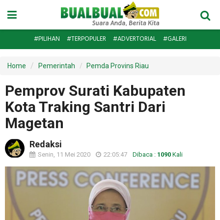
#PILIHAN
#TERPOPULER
#ADVERTORIAL
#GALERI
Home
Pemerintah
Pemda Provins Riau
Pemprov Surati Kabupaten
Kota Traking Santri Dari
Magetan
Redaksi
Senin, 11 Mei 2020
22:05:47
Dibaca :
1090
Kali