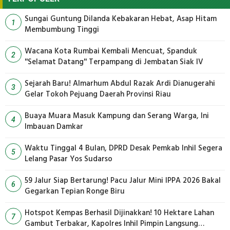
Sungai Guntung Dilanda Kebakaran Hebat, Asap Hitam
1
Membumbung Tinggi
Wacana Kota Rumbai Kembali Mencuat, Spanduk
2
''Selamat Datang'' Terpampang di Jembatan Siak IV
Sejarah Baru! Almarhum Abdul Razak Ardi Dianugerahi
3
Gelar Tokoh Pejuang Daerah Provinsi Riau
Buaya Muara Masuk Kampung dan Serang Warga, Ini
4
Imbauan Damkar
Waktu Tinggal 4 Bulan, DPRD Desak Pemkab Inhil Segera
5
Lelang Pasar Yos Sudarso
59 Jalur Siap Bertarung! Pacu Jalur Mini IPPA 2026 Bakal
6
Gegarkan Tepian Ronge Biru
Hotspot Kempas Berhasil Dijinakkan! 10 Hektare Lahan
7
Gambut Terbakar, Kapolres Inhil Pimpin Langsung