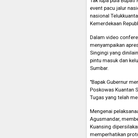
Tak lupa pula Bupat
event pacu jalur nas
nasional Telukkuanta
Kemerdekaan Republi
Dalam video confere
menyampaikan apresi
Singingi yang dinila
pintu masuk dan kelu
Sumbar.
"Bapak Gubernur men
Poskowas Kuantan Si
Tugas yang telah me
Mengenai pelaksanaan
Agusmandar, memberi
Kuansing dipersilaka
memperhatikan proto