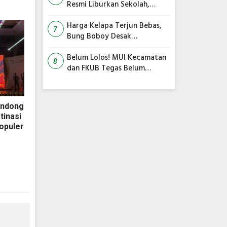
Resmi Liburkan Sekolah,
Siswa Belajar dari Rumah
Harga Kelapa Terjun Bebas,
7
Bung Boboy Desak
Pemerintah Pusat Segera
Selamatkan Petani!
Belum Lolos! MUI Kecamatan
8
dan FKUB Tegas Belum
Rekomendasikan Surau
Minhajus Sunnah Jadi Masjid
ondong
tinasi
opuler