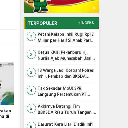
+INDEKS
TERPOPULER
Petani Kelapa Inhil Rugi Rp12
1
Miliar per Hari! Si Anak Parit
Bongkar Penyebab Harga
Terus Anjlok
Ketua KKIH Pekanbaru Hj.
2
Nurlia Ajak Muhasabah Usai
18 Warga Jadi Korban
Serangan Monyet di
18 Warga Jadi Korban! Polres
3
Tembilahan
Inhil, Pemkab dan BKSDA
Bersatu Kejar Kera Liar
Peneror Tembilahan
Tak Sekadar MoU! SPR
4
Langsung Pertemukan PT
TMC dengan RS Awal Bros
dan Ibnu Sina Bahas Kerja
Akhirnya Datang! Tim
5
yakan
Sama Pengelolaan Limbah
BBKSDA Riau Turun Tangan,
a di
Teror Monyet Liar di Inhil
Siap Diakhiri
Darurat Kera Liar! Disdik Inhil
6