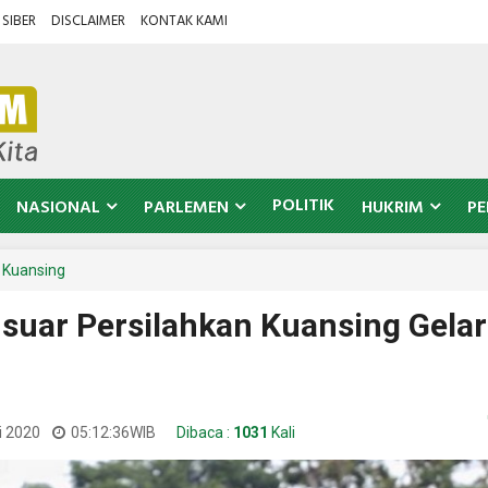
SIBER
DISCLAIMER
KONTAK KAMI
POLITIK
NASIONAL
PARLEMEN
HUKRIM
PE
Kuansing
suar Persilahkan Kuansing Gelar
i 2020
05:12:36
WIB
Dibaca :
1031
Kali