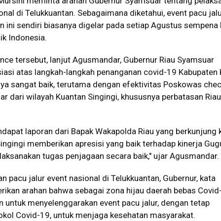
i Mursini meminta arahan Gubernur Syamsuar tentang pelaks
ional di Telukkuantan. Sebagaimana diketahui, event pacu jal
n ini sendiri biasanya digelar pada setiap Agustus sempena 
k Indonesia.
nce tersebut, lanjut Agusmandar, Gubernur Riau Syamsuar
asi atas langkah-langkah penanganan covid-19 Kabupaten
inya sangat baik, terutama dengan efektivitas Poskowas chec
ar dari wilayah Kuantan Singingi, khususnya perbatasan Riau
dapat laporan dari Bapak Wakapolda Riau yang berkunjung 
ngingi memberikan apresisi yang baik terhadap kinerja Gug
laksanakan tugas penjagaan secara baik," ujar Agusmandar.
 pacu jalur event nasional di Telukkuantan, Gubernur, kata
kan arahan bahwa sebagai zona hijau daerah bebas Covid
n untuk menyelenggarakan event pacu jalur, dengan tetap
kol Covid-19, untuk menjaga kesehatan masyarakat.