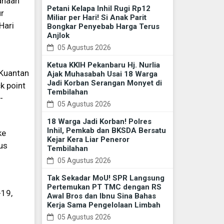
anaan
Petani Kelapa Inhil Rugi Rp12
ur
Miliar per Hari! Si Anak Parit
Hari
Bongkar Penyebab Harga Terus
Anjlok
05 Agustus 2026
Ketua KKIH Pekanbaru Hj. Nurlia
 Kuantan
Ajak Muhasabah Usai 18 Warga
Jadi Korban Serangan Monyet di
k point
Tembilahan
-
05 Agustus 2026
18 Warga Jadi Korban! Polres
Inhil, Pemkab dan BKSDA Bersatu
ke
Kejar Kera Liar Peneror
us
Tembilahan
05 Agustus 2026
Tak Sekadar MoU! SPR Langsung
Pertemukan PT TMC dengan RS
-19,
Awal Bros dan Ibnu Sina Bahas
Kerja Sama Pengelolaan Limbah
05 Agustus 2026