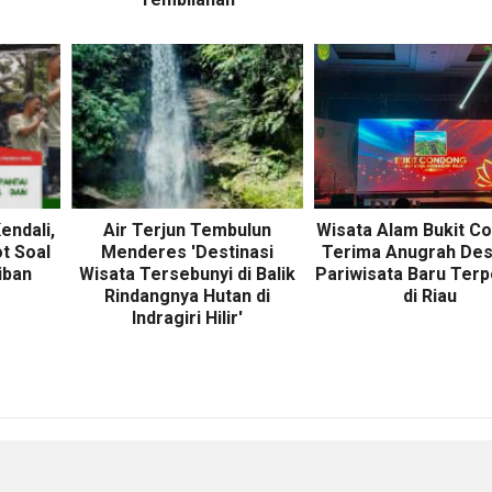
endali,
Air Terjun Tembulun
Wisata Alam Bukit C
t Soal
Menderes 'Destinasi
Terima Anugrah Des
iban
Wisata Tersebunyi di Balik
Pariwisata Baru Terp
Rindangnya Hutan di
di Riau
Indragiri Hilir'