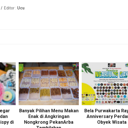
 /
Editor :
Ucu
Segar
Banyak Pilihan Menu Makan
Bela Purwakarta Ra
 dan
Enak di Angkringan
Anniversary Perdan
ispy di
Nongkrong PekanArba
Obyek Wisata
Tembilahan