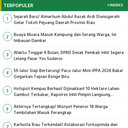
+INDEKS
TERPOPULER
Sejarah Baru! Almarhum Abdul Razak Ardi Dianugerahi
1
Gelar Tokoh Pejuang Daerah Provinsi Riau
Buaya Muara Masuk Kampung dan Serang Warga, Ini
2
Imbauan Damkar
Waktu Tinggal 4 Bulan, DPRD Desak Pemkab Inhil Segera
3
Lelang Pasar Yos Sudarso
59 Jalur Siap Bertarung! Pacu Jalur Mini IPPA 2026 Bakal
4
Gegarkan Tepian Ronge Biru
Hotspot Kempas Berhasil Dijinakkan! 10 Hektare Lahan
5
Gambut Terbakar, Kapolres Inhil Pimpin Langsung
Pemadaman
Akhirnya Tertangkap! Monyet Peneror 18 Warga
6
Tembilahan Masuk Perangkap
Karhutla Riau Terkendali! Kolaborasi Forkopimda dan
7