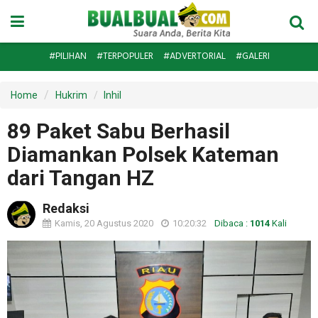
#PILIHAN
#TERPOPULER
#ADVERTORIAL
#GALERI
Home
Hukrim
Inhil
89 Paket Sabu Berhasil
Diamankan Polsek Kateman
dari Tangan HZ
Redaksi
Kamis, 20 Agustus 2020
10:20:32
Dibaca :
1014
Kali