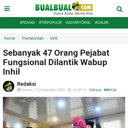
#PILIHAN
#TERPOPULER
#ADVERTORIAL
#GALERI
Home
Pemerintah
Inhil
Sebanyak 47 Orang Pejabat
Fungsional Dilantik Wabup
Inhil
Redaksi
Kamis, 17 Desember 2020
22:00:12
Dibaca :
949
Kali