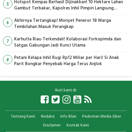
Hotspot Kempas Berhasil Dijinakkan! 10 Hektare Lahan
5
Gambut Terbakar, Kapolres Inhil Pimpin Langsung
Pemadaman
Akhirnya Tertangkap! Monyet Peneror 18 Warga
6
Tembilahan Masuk Perangkap
Karhutla Riau Terkendali! Kolaborasi Forkopimda dan
7
Satgas Gabungan Jadi Kunci Utama
Petani Kelapa Inhil Rugi Rp12 Miliar per Hari! Si Anak
8
Parit Bongkar Penyebab Harga Terus Anjlok
Ikuti kami di:
Tentang Kami
Redaksi
Info Iklan
Pedoman Media Siber
Disclaimer
Kontak Kami