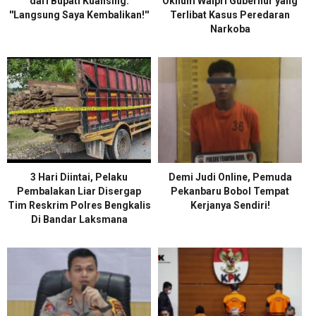
dari Bupati Kuansing:
Oknum Walpri Gubernur yang
''Langsung Saya Kembalikan!''
Terlibat Kasus Peredaran
Narkoba
3 Hari Diintai, Pelaku
Demi Judi Online, Pemuda
Pembalakan Liar Disergap
Pekanbaru Bobol Tempat
Tim Reskrim Polres Bengkalis
Kerjanya Sendiri!
Di Bandar Laksmana