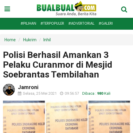
#PILIHAN
#TERPOPULER
#ADVERTORIAL
#GALERI
Home
Hukrim
Inhil
Polisi Berhasil Amankan 3
Pelaku Curanmor di Mesjid
Soebrantas Tembilahan
Jamroni
Selasa, 25 Mei 2021
09:56:57
Dibaca :
980
Kali