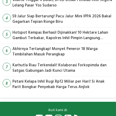
3
Lelang Pasar Yos Sudarso
59 Jalur Siap Bertarung! Pacu Jalur Mini IPPA 2026 Bakal
4
Gegarkan Tepian Ronge Biru
Hotspot Kempas Berhasil Dijinakkan! 10 Hektare Lahan
5
Gambut Terbakar, Kapolres Inhil Pimpin Langsung
Pemadaman
Akhirnya Tertangkap! Monyet Peneror 18 Warga
6
Tembilahan Masuk Perangkap
Karhutla Riau Terkendali! Kolaborasi Forkopimda dan
7
Satgas Gabungan Jadi Kunci Utama
Petani Kelapa Inhil Rugi Rp12 Miliar per Hari! Si Anak
8
Parit Bongkar Penyebab Harga Terus Anjlok
Ikuti kami di: