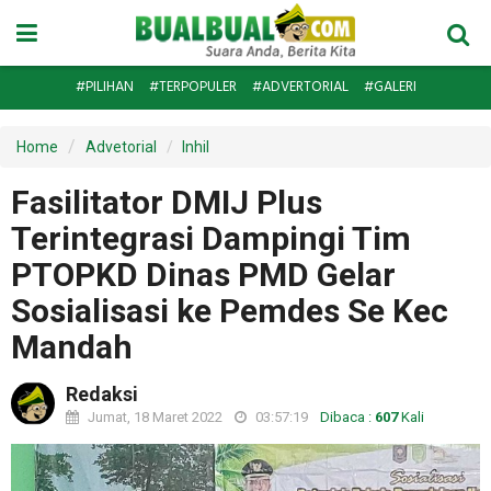
#PILIHAN
#TERPOPULER
#ADVERTORIAL
#GALERI
Home
Advetorial
Inhil
Fasilitator DMIJ Plus
Terintegrasi Dampingi Tim
PTOPKD Dinas PMD Gelar
Sosialisasi ke Pemdes Se Kec
Mandah
Redaksi
Jumat, 18 Maret 2022
03:57:19
Dibaca :
607
Kali