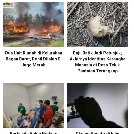
Dua Unit Rumah di Kelurahan
Baju Batik Jadi Petunjuk,
Bagan Barat, Rohil Dilalap Si
Akhirnya Identitas Kerangka
Jago Merah
Manusia di Desa Teluk
Pantaian Terungkap
Berkelahi Pakai Pedang
Oknum Pasutri di Inhu