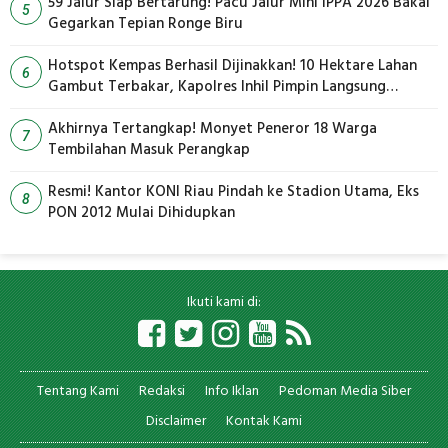
59 Jalur Siap Bertarung! Pacu Jalur Mini IPPA 2026 Bakal
5
Gegarkan Tepian Ronge Biru
Hotspot Kempas Berhasil Dijinakkan! 10 Hektare Lahan
6
Gambut Terbakar, Kapolres Inhil Pimpin Langsung
Pemadaman
Akhirnya Tertangkap! Monyet Peneror 18 Warga
7
Tembilahan Masuk Perangkap
Resmi! Kantor KONI Riau Pindah ke Stadion Utama, Eks
8
PON 2012 Mulai Dihidupkan
Ikuti kami di:
Tentang Kami
Redaksi
Info Iklan
Pedoman Media Siber
Disclaimer
Kontak Kami