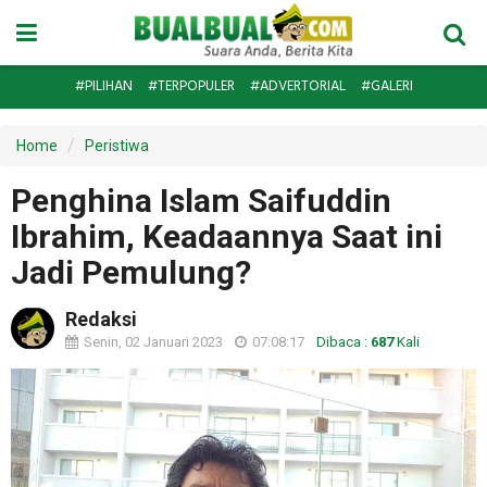
#PILIHAN
#TERPOPULER
#ADVERTORIAL
#GALERI
Home
Peristiwa
Penghina Islam Saifuddin
Ibrahim, Keadaannya Saat ini
Jadi Pemulung?
Redaksi
Senin, 02 Januari 2023
07:08:17
Dibaca :
687
Kali