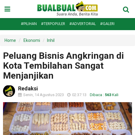
#PILIHAN
#TERPOPULER
#ADVERTORIAL
#GALERI
Home
Ekonomi
Inhil
Peluang Bisnis Angkringan di
Kota Tembilahan Sangat
Menjanjikan
Redaksi
Senin, 14 Agustus 2023
02:37:13
Dibaca :
563
Kali