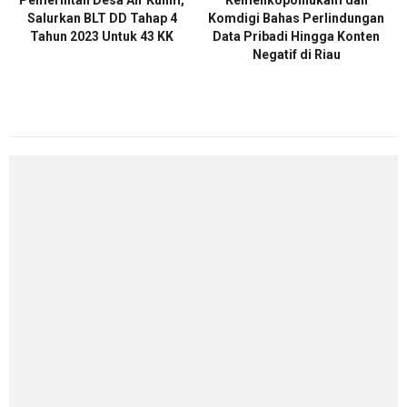
Pemerintah Desa Air Kulim,
Kemenkopolhukam dan
Salurkan BLT DD Tahap 4
Komdigi Bahas Perlindungan
Tahun 2023 Untuk 43 KK
Data Pribadi Hingga Konten
Negatif di Riau