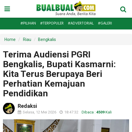
#PILIHAN
#TERPOPULER
#ADVERTORIAL
#GALERI
Home
Riau
Bengkalis
Terima Audiensi PGRI
Bengkalis, Bupati Kasmarni:
Kita Terus Berupaya Beri
Perhatian Kemajuan
Pendidikan
Redaksi
Selasa, 12 Mei 2026
18:47:32
Dibaca :
4509
Kali