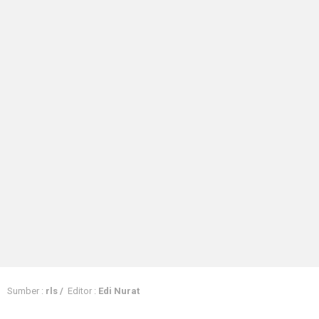
Sumber :
rls /
Editor :
Edi Nurat