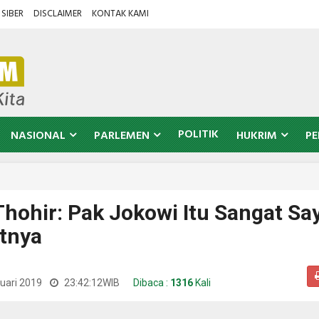
SIBER
DISCLAIMER
KONTAK KAMI
POLITIK
NASIONAL
PARLEMEN
HUKRIM
PE
Thohir: Pak Jokowi Itu Sangat Sa
tnya
uari 2019
23:42:12
WIB
Dibaca :
1316
Kali