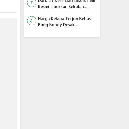
Siap Diakhiri
Darurat Kera Liar! Disdik Inhil
7
Resmi Liburkan Sekolah,
Siswa Belajar dari Rumah
Harga Kelapa Terjun Bebas,
8
Bung Boboy Desak
Pemerintah Pusat Segera
Selamatkan Petani!