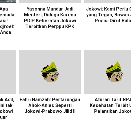
 Apa
Yasonna Mundur Jadi
Jokowi: Kami Perlu 
Pemuda
Menteri, Diduga Karena
yang Tegas, Bowas 
asi!
PDIP Keberatan Jokowi
Posisi Dirut Bul
djroel:
Terbitkan Perppu KPK
 Anda
 Adil,
Fahri Hamzah: Pertarungan
Aturan Tarif BP
ni tak
Ahok-Anies Seperti
Kesehatan Terbit 
Jokowi
Jokowi-Prabowo Jilid II
Pelantikan Joko
uar'