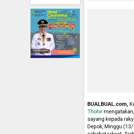
BUALBUAL.com,
K
Thohir
mengatakan, 
sayang kepada rakya
Depok, Minggu (13/
sahabat rakyat. Te