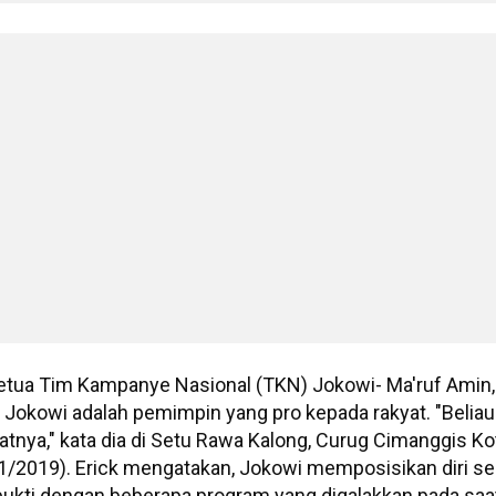
etua Tim Kampanye Nasional (TKN) Jokowi- Ma'ruf Amin
Jokowi adalah pemimpin yang pro kepada rakyat. "Beliau
tnya," kata dia di Setu Rawa Kalong, Curug Cimanggis Ko
1/2019). Erick mengatakan, Jokowi memposisikan diri se
rbukti dengan beberapa program yang digalakkan pada saa