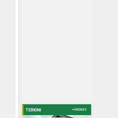
+INDEKS
TERKINI