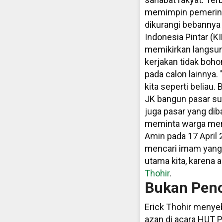
memimpin pemerint
dikurangi bebannya 
Indonesia Pintar (KI
memikirkan langsun
kerjakan tidak boho
pada calon lainnya.
kita seperti beliau.
JK bangun pasar sud
juga pasar yang diba
meminta warga menj
Amin pada 17 April 2
mencari imam yang b
utama kita, karena a
Thohir
.
Bukan Penc
Erick Thohir menye
azan di acara HUT P