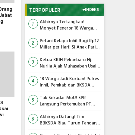
+INDEKS
Orang
TERPOPULER
Jabat
Akhirnya Tertangkap!
og
1
Monyet Peneror 18 Warga
Tembilahan Masuk Perangkap
Petani Kelapa Inhil Rugi Rp12
2
Miliar per Hari! Si Anak Parit
Bongkar Penyebab Harga
Terus Anjlok
Ketua KKIH Pekanbaru Hj.
3
Nurlia Ajak Muhasabah Usai
18 Warga Jadi Korban
Serangan Monyet di
18 Warga Jadi Korban! Polres
4
Tembilahan
Inhil, Pemkab dan BKSDA
Bersatu Kejar Kera Liar
Peneror Tembilahan
Tak Sekadar MoU! SPR
5
JS
Langsung Pertemukan PT
Usai
TMC dengan RS Awal Bros
wi
dan Ibnu Sina Bahas Kerja
Akhirnya Datang! Tim
6
Sama Pengelolaan Limbah
BBKSDA Riau Turun Tangan,
Teror Monyet Liar di Inhil