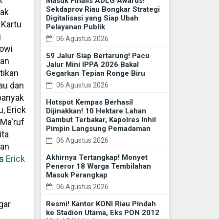
Masuk Finalis ADLG Awards!
Sekdaprov Riau Bongkar Strategi
pak
Digitalisasi yang Siap Ubah
 Kartu
Pelayanan Publik
u
06 Agustus 2026
kowi
59 Jalur Siap Bertarung! Pacu
kan
Jalur Mini IPPA 2026 Bakal
tikan
Gegarkan Tepian Ronge Biru
iau dan
06 Agustus 2026
 banyak
Hotspot Kempas Berhasil
, Erick
Dijinakkan! 10 Hektare Lahan
Gambut Terbakar, Kapolres Inhil
Ma'ruf
Pimpin Langsung Pemadaman
ita
06 Agustus 2026
han
Akhirnya Tertangkap! Monyet
as
Erick
Peneror 18 Warga Tembilahan
Masuk Perangkap
06 Agustus 2026
gar
Resmi! Kantor KONI Riau Pindah
ke Stadion Utama, Eks PON 2012