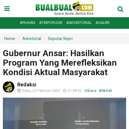
#PILIHAN
#TERPOPULER
#ADVERTORIAL
#GALERI
Home
Advetorial
Seputar Kepri
Gubernur Ansar: Hasilkan
Program Yang Merefleksikan
Kondisi Aktual Masyarakat
Redaksi
Rabu, 23 Februari 2022
21:38:30
Dibaca :
616
Kali