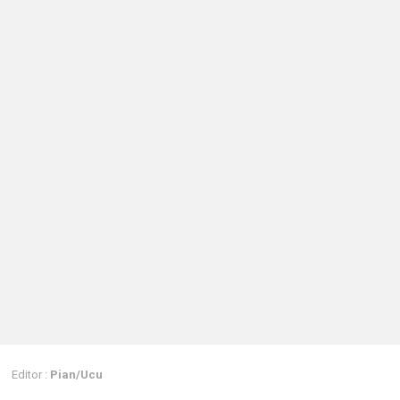
Editor :
Pian/Ucu