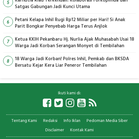
Karhutla Riau Terkendali! Kolaborasi Forkopimda dan
5
Satgas Gabungan Jadi Kunci Utama
Petani Kelapa Inhil Rugi Rp12 Miliar per Hari! Si Anak
6
Parit Bongkar Penyebab Harga Terus Anjlok
Ketua KKIH Pekanbaru Hj. Nurlia Ajak Muhasabah Usai 18
7
Warga Jadi Korban Serangan Monyet di Tembilahan
18 Warga Jadi Korban! Polres Inhil, Pemkab dan BKSDA
8
Bersatu Kejar Kera Liar Peneror Tembilahan
Ikuti kami di:
Tentang Kami
Redaksi
Info Iklan
Pedoman Media Siber
Disclaimer
Kontak Kami