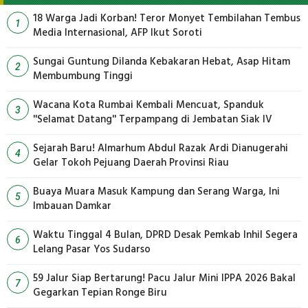
18 Warga Jadi Korban! Teror Monyet Tembilahan Tembus
1
Media Internasional, AFP Ikut Soroti
Sungai Guntung Dilanda Kebakaran Hebat, Asap Hitam
2
Membumbung Tinggi
Wacana Kota Rumbai Kembali Mencuat, Spanduk
3
''Selamat Datang'' Terpampang di Jembatan Siak IV
Sejarah Baru! Almarhum Abdul Razak Ardi Dianugerahi
4
Gelar Tokoh Pejuang Daerah Provinsi Riau
Buaya Muara Masuk Kampung dan Serang Warga, Ini
5
Imbauan Damkar
Waktu Tinggal 4 Bulan, DPRD Desak Pemkab Inhil Segera
6
Lelang Pasar Yos Sudarso
59 Jalur Siap Bertarung! Pacu Jalur Mini IPPA 2026 Bakal
7
Gegarkan Tepian Ronge Biru