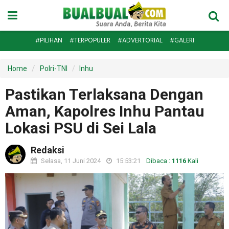
#PILIHAN
#TERPOPULER
#ADVERTORIAL
#GALERI
Home
Polri-TNI
Inhu
Pastikan Terlaksana Dengan
Aman, Kapolres Inhu Pantau
Lokasi PSU di Sei Lala
Redaksi
Selasa, 11 Juni 2024
15:53:21
Dibaca :
1116
Kali