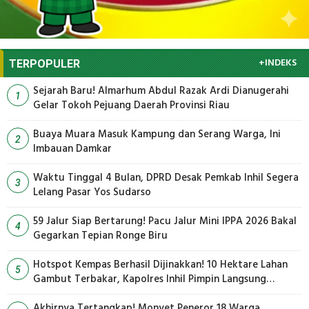
+INDEKS
TERPOPULER
Sejarah Baru! Almarhum Abdul Razak Ardi Dianugerahi
1
Gelar Tokoh Pejuang Daerah Provinsi Riau
Buaya Muara Masuk Kampung dan Serang Warga, Ini
2
Imbauan Damkar
Waktu Tinggal 4 Bulan, DPRD Desak Pemkab Inhil Segera
3
Lelang Pasar Yos Sudarso
59 Jalur Siap Bertarung! Pacu Jalur Mini IPPA 2026 Bakal
4
Gegarkan Tepian Ronge Biru
Hotspot Kempas Berhasil Dijinakkan! 10 Hektare Lahan
5
Gambut Terbakar, Kapolres Inhil Pimpin Langsung
Pemadaman
Akhirnya Tertangkap! Monyet Peneror 18 Warga