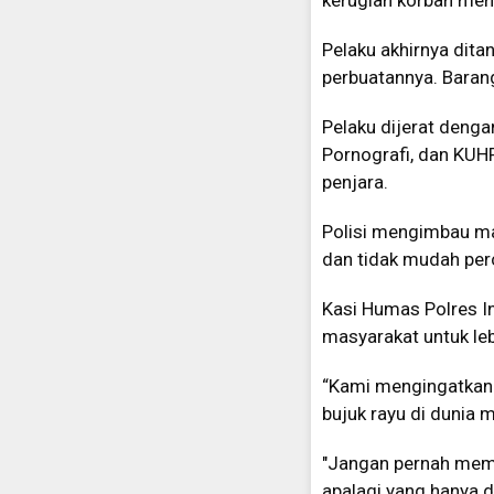
kerugian korban menc
Pelaku akhirnya dit
perbuatannya. Baran
Pelaku dijerat denga
Pornografi, dan KU
penjara.
Polisi mengimbau mas
dan tidak mudah per
Kasi Humas Polres I
masyarakat untuk le
“Kami mengingatkan 
bujuk rayu di dunia m
"Jangan pernah memba
apalagi yang hanya di