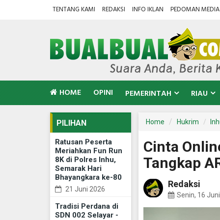
TENTANG KAMI
REDAKSI
INFO IKLAN
PEDOMAN MEDIA 
HOME
OPINI
PEMERINTAH
RIAU
Home
Hukrim
In
PILIHAN
Ratusan Peserta
Cinta Onli
Meriahkan Fun Run
Tangkap A
8K di Polres Inhu,
Semarak Hari
Bhayangkara ke-80
Redaksi
21 Juni 2026
Senin, 16 Jun
Tradisi Perdana di
SDN 002 Selayar -