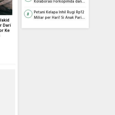
Kolaborasi Forkopimda dan
Satgas Gabungan Jadi Kunci
Utama
Petani Kelapa Inhil Rugi Rp12
8
Miliar per Hari! Si Anak Parit
Wakid
Bongkar Penyebab Harga
r Dari
Terus Anjlok
or Ke
u