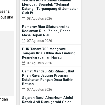
Wacana Kota Rumbai Kembali
Mencuat, Spanduk ''Selamat
Datang'' Terpampang di Jembatan
usana.
Siak IV
but jika
08 Agustus 2026
Pemprov Riau Silaturahmi ke
Kediaman Rusli Zainal, Bahas
Masa Depan Riau
07 Agustus 2026
PHR Tanam 700 Mangrove
Tangani Krisis Iklim dan Lindungi
Keanekaragaman Hayati
07 Agustus 2026
Camat Mandau Riki Rihardi, Ikut
Pnen Raya Jagung Program
Ketahanan Pangan Desa Bathin
Betuah
07 Agustus 2026
Sejarah Baru! Almarhum Abdul
engan
Razak Ardi Dianugerahi Gelar