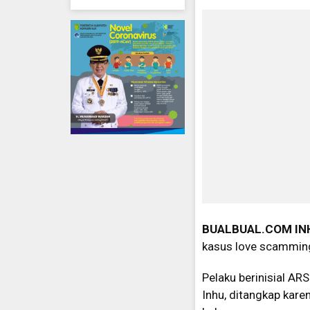
BUALBUAL.COM
IN
kasus love scamming
Pelaku berinisial AR
Inhu, ditangkap kare