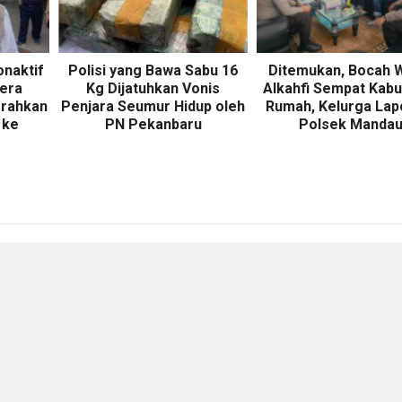
onaktif
Polisi yang Bawa Sabu 16
Ditemukan, Bocah 
gera
Kg Dijatuhkan Vonis
Alkahfi Sempat Kabu
erahkan
Penjara Seumur Hidup oleh
Rumah, Kelurga Lap
 ke
PN Pekanbaru
Polsek Manda