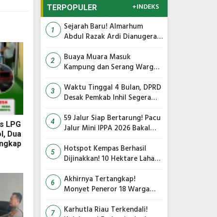
+INDEKS
TERPOPULER
Sejarah Baru! Almarhum
1
Abdul Razak Ardi Dianugerahi
Gelar Tokoh Pejuang Daerah
Provinsi Riau
Buaya Muara Masuk
2
Kampung dan Serang Warga,
Ini Imbauan Damkar
Waktu Tinggal 4 Bulan, DPRD
3
Desak Pemkab Inhil Segera
Lelang Pasar Yos Sudarso
59 Jalur Siap Bertarung! Pacu
4
s LPG
Jalur Mini IPPA 2026 Bakal
l, Dua
Gegarkan Tepian Ronge Biru
angkap
Hotspot Kempas Berhasil
5
Dijinakkan! 10 Hektare Lahan
Gambut Terbakar, Kapolres
Inhil Pimpin Langsung
Akhirnya Tertangkap!
6
Pemadaman
Monyet Peneror 18 Warga
Tembilahan Masuk Perangkap
Karhutla Riau Terkendali!
7