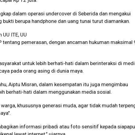
apai Rp 12 juta.
angkap dalam operasi undercover di Seberida dan mengakui
g bukti berupa handphone dan uang tunai turut diamankan.
n UU ITE, UU
HP tentang pemerasan, dengan ancaman hukuman maksimal 
yarakat untuk lebih berhati-hati dalam berinteraksi di medi
caya pada orang asing di dunia maya.
nhu, Aiptu Misran, dalam kesempatan itu juga mengimbau
bih berhati-hati dalam menggunakan media sosial.
warga, khususnya generasi muda, agar tidak mudah terpen
aya".
gikan informasi pribadi atau foto sensitif kepada siapapu
kenal lewat internet,” ujarnya.