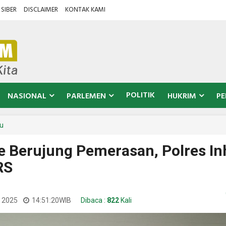
SIBER
DISCLAIMER
KONTAK KAMI
POLITIK
NASIONAL
PARLEMEN
HUKRIM
PE
hu
ne Berujung Pemerasan, Polres I
RS
i 2025
14:51:20
WIB
Dibaca :
822
Kali