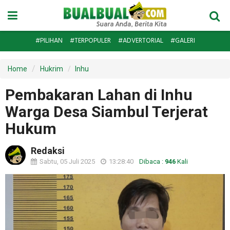
#PILIHAN
#TERPOPULER
#ADVERTORIAL
#GALERI
Home
Hukrim
Inhu
Pembakaran Lahan di Inhu
Warga Desa Siambul Terjerat
Hukum
Redaksi
Sabtu, 05 Juli 2025
13:28:40
Dibaca :
946
Kali