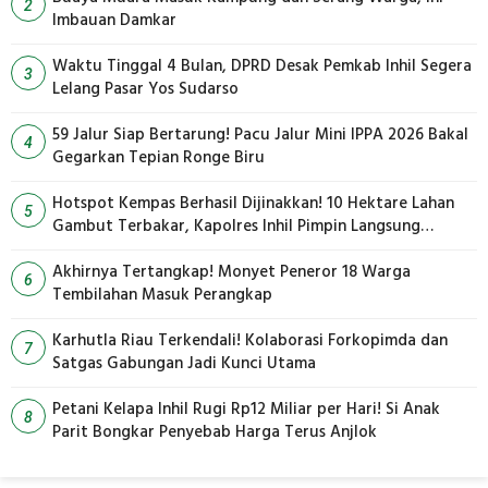
2
Imbauan Damkar
Waktu Tinggal 4 Bulan, DPRD Desak Pemkab Inhil Segera
3
Lelang Pasar Yos Sudarso
59 Jalur Siap Bertarung! Pacu Jalur Mini IPPA 2026 Bakal
4
Gegarkan Tepian Ronge Biru
Hotspot Kempas Berhasil Dijinakkan! 10 Hektare Lahan
5
Gambut Terbakar, Kapolres Inhil Pimpin Langsung
Pemadaman
Akhirnya Tertangkap! Monyet Peneror 18 Warga
6
Tembilahan Masuk Perangkap
Karhutla Riau Terkendali! Kolaborasi Forkopimda dan
7
Satgas Gabungan Jadi Kunci Utama
Petani Kelapa Inhil Rugi Rp12 Miliar per Hari! Si Anak
8
Parit Bongkar Penyebab Harga Terus Anjlok