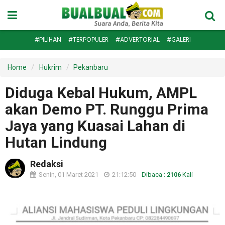
#PILIHAN
#TERPOPULER
#ADVERTORIAL
#GALERI
Home
Hukrim
Pekanbaru
Diduga Kebal Hukum, AMPL
akan Demo PT. Runggu Prima
Jaya yang Kuasai Lahan di
Hutan Lindung
Redaksi
Senin, 01 Maret 2021
21:12:50
Dibaca :
2106
Kali