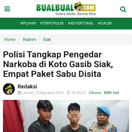
#PILIHAN
#TERPOPULER
#ADVERTORIAL
#GALERI
Home
Hukrim
Siak
Polisi Tangkap Pengedar
Narkoba di Koto Gasib Siak,
Empat Paket Sabu Disita
Redaksi
Jumat, 29 Agustus 2025
02:44:25
Dibaca :
3291
Kali