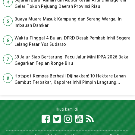
Sejarah Baru! Almarhum Abdul Razak Ardi Dianugerahi
4
Gelar Tokoh Pejuang Daerah Provinsi Riau
Buaya Muara Masuk Kampung dan Serang Warga, Ini
5
Imbauan Damkar
Waktu Tinggal 4 Bulan, DPRD Desak Pemkab Inhil Segera
6
Lelang Pasar Yos Sudarso
59 Jalur Siap Bertarung! Pacu Jalur Mini IPPA 2026 Bakal
7
Gegarkan Tepian Ronge Biru
Hotspot Kempas Berhasil Dijinakkan! 10 Hektare Lahan
8
Gambut Terbakar, Kapolres Inhil Pimpin Langsung
Pemadaman
Ikuti kami di: