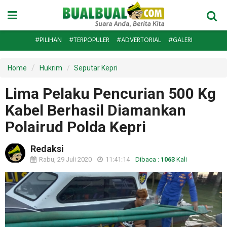
#PILIHAN
#TERPOPULER
#ADVERTORIAL
#GALERI
Home
Hukrim
Seputar Kepri
Lima Pelaku Pencurian 500 Kg
Kabel Berhasil Diamankan
Polairud Polda Kepri
Redaksi
Rabu, 29 Juli 2020
11:41:14
Dibaca :
1063
Kali