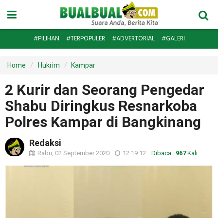
#PILIHAN
#TERPOPULER
#ADVERTORIAL
#GALERI
Home
Hukrim
Kampar
2 Kurir dan Seorang Pengedar
Shabu Diringkus Resnarkoba
Polres Kampar di Bangkinang
Redaksi
Rabu, 02 September 2020
12:19:12
Dibaca :
967
Kali