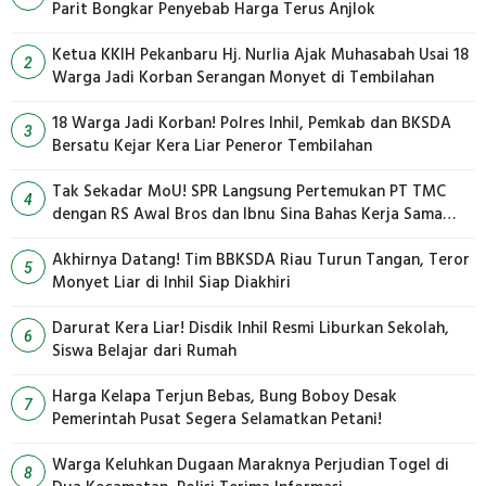
Parit Bongkar Penyebab Harga Terus Anjlok
Ketua KKIH Pekanbaru Hj. Nurlia Ajak Muhasabah Usai 18
2
Warga Jadi Korban Serangan Monyet di Tembilahan
18 Warga Jadi Korban! Polres Inhil, Pemkab dan BKSDA
3
Bersatu Kejar Kera Liar Peneror Tembilahan
Tak Sekadar MoU! SPR Langsung Pertemukan PT TMC
4
dengan RS Awal Bros dan Ibnu Sina Bahas Kerja Sama
Pengelolaan Limbah
Akhirnya Datang! Tim BBKSDA Riau Turun Tangan, Teror
5
Monyet Liar di Inhil Siap Diakhiri
Darurat Kera Liar! Disdik Inhil Resmi Liburkan Sekolah,
6
Siswa Belajar dari Rumah
Harga Kelapa Terjun Bebas, Bung Boboy Desak
7
Pemerintah Pusat Segera Selamatkan Petani!
Warga Keluhkan Dugaan Maraknya Perjudian Togel di
8