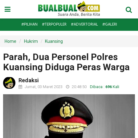
#PILIHAN
#TERPOPULER
#ADVERTORIAL
#GALERI
Home
Hukrim
Kuansing
Parah, Dua Personel Polres
Kuansing Diduga Peras Warga
Redaksi
Jumat, 03 Maret 2023
20:48:50
Dibaca :
696
Kali