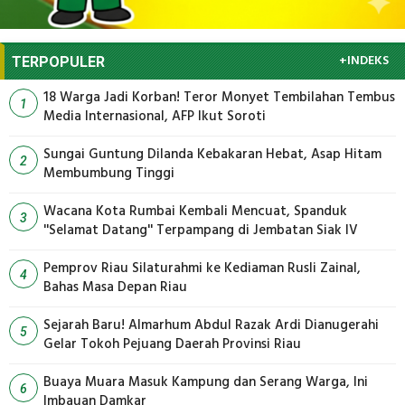
+INDEKS
TERPOPULER
18 Warga Jadi Korban! Teror Monyet Tembilahan Tembus
1
Media Internasional, AFP Ikut Soroti
Sungai Guntung Dilanda Kebakaran Hebat, Asap Hitam
2
Membumbung Tinggi
Wacana Kota Rumbai Kembali Mencuat, Spanduk
3
''Selamat Datang'' Terpampang di Jembatan Siak IV
Pemprov Riau Silaturahmi ke Kediaman Rusli Zainal,
4
Bahas Masa Depan Riau
Sejarah Baru! Almarhum Abdul Razak Ardi Dianugerahi
5
Gelar Tokoh Pejuang Daerah Provinsi Riau
Buaya Muara Masuk Kampung dan Serang Warga, Ini
6
Imbauan Damkar