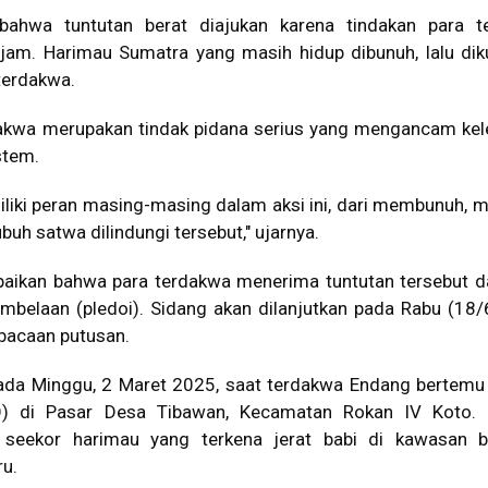
bahwa tuntutan berat diajukan karena tindakan para t
jam. Harimau Sumatra yang masih hidup dibunuh, lalu diku
 terdakwa.
akwa merupakan tindak pidana serius yang mengancam kel
stem.
iki peran masing-masing dalam aksi ini, dari membunuh, me
h satwa dilindungi tersebut," ujarnya.
aikan bahwa para terdakwa menerima tuntutan tersebut d
belaan (pledoi). Sidang akan dilanjutkan pada Rabu (18
acaan putusan.
pada Minggu, 2 Maret 2025, saat terdakwa Endang bertem
O) di Pasar Desa Tibawan, Kecamatan Rokan IV Koto. 
 seekor harimau yang terkena jerat babi di kawasan b
u.