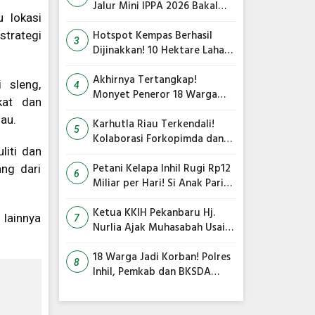
Jalur Mini IPPA 2026 Bakal
 lokasi
Gegarkan Tepian Ronge Biru
Hotspot Kempas Berhasil
trategi
3
Dijinakkan! 10 Hektare Lahan
Gambut Terbakar, Kapolres
Inhil Pimpin Langsung
Akhirnya Tertangkap!
 sleng,
4
Pemadaman
Monyet Peneror 18 Warga
kat dan
Tembilahan Masuk Perangkap
nau.
Karhutla Riau Terkendali!
5
Kolaborasi Forkopimda dan
liti dan
Satgas Gabungan Jadi Kunci
Utama
Petani Kelapa Inhil Rugi Rp12
ng dari
6
Miliar per Hari! Si Anak Parit
Bongkar Penyebab Harga
Terus Anjlok
Ketua KKIH Pekanbaru Hj.
 lainnya
7
Nurlia Ajak Muhasabah Usai
18 Warga Jadi Korban
Serangan Monyet di
18 Warga Jadi Korban! Polres
8
Tembilahan
Inhil, Pemkab dan BKSDA
Bersatu Kejar Kera Liar
Peneror Tembilahan