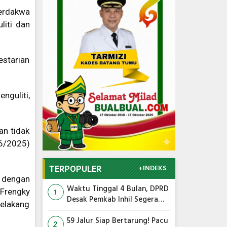
erdakwa
liti dan
estarian
nguliti,
an tidak
/6/2025)
+INDEKS
TERPOPULER
u dengan
Waktu Tinggal 4 Bulan, DPRD
Frengky
1
Desak Pemkab Inhil Segera
elakang
Lelang Pasar Yos Sudarso
59 Jalur Siap Bertarung! Pacu
2