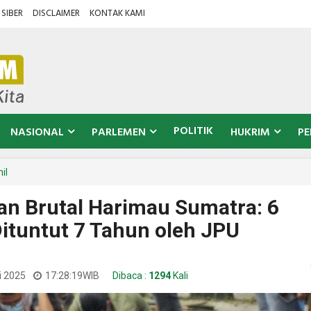
SIBER
DISCLAIMER
KONTAK KAMI
POLITIK
NASIONAL
PARLEMEN
HUKRIM
PE
il
 Brutal Harimau Sumatra: 6
ituntut 7 Tahun oleh JPU
i 2025
17:28:19
WIB
Dibaca :
1294
Kali