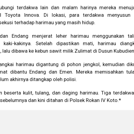
ubungi terdakwa lain dan malam harinya mereka menuju
 Toyota Innova. Di lokasi, para terdakwa menyusun s
ekusi terhadap harimau yang masih hidup.
dan Endang menjerat leher harimau menggunakan tali
kaki-kakinya. Setelah dipastikan mati, harimau diang
 lalu dibawa ke kebun sawit milik Zulimat di Dusun Kubudie
angkai harimau digantung di pohon jengkol, kemudian diku
limat dibantu Endang dan Emen. Mereka memisahkan tula
um akhirnya ditangkap oleh polisi.
 beserta kulit, tulang, dan daging harimau. Tiga terdakwa
 sebelumnya dan kini ditahan di Polsek Rokan IV Koto.*