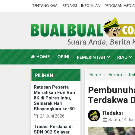
TENTANG KAMI
REDAKSI
INFO IKLAN
PEDOMAN MEDIA 
HOME
OPINI
PEMERINTAH
RIAU
Home
Hukrim
Roh
PILIHAN
Ratusan Peserta
Pembunuhan
Meriahkan Fun Run
Terdakwa D
8K di Polres Inhu,
Semarak Hari
Bhayangkara ke-80
Redaksi
21 Juni 2026
Sabtu, 14 Jun
Tradisi Perdana di
SDN 002 Selayar -