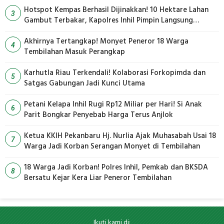
Hotspot Kempas Berhasil Dijinakkan! 10 Hektare Lahan
3
Gambut Terbakar, Kapolres Inhil Pimpin Langsung
Pemadaman
Akhirnya Tertangkap! Monyet Peneror 18 Warga
4
Tembilahan Masuk Perangkap
Karhutla Riau Terkendali! Kolaborasi Forkopimda dan
5
Satgas Gabungan Jadi Kunci Utama
Petani Kelapa Inhil Rugi Rp12 Miliar per Hari! Si Anak
6
Parit Bongkar Penyebab Harga Terus Anjlok
Ketua KKIH Pekanbaru Hj. Nurlia Ajak Muhasabah Usai 18
7
Warga Jadi Korban Serangan Monyet di Tembilahan
18 Warga Jadi Korban! Polres Inhil, Pemkab dan BKSDA
8
Bersatu Kejar Kera Liar Peneror Tembilahan
Ikuti kami di: