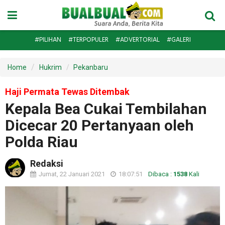
#PILIHAN
#TERPOPULER
#ADVERTORIAL
#GALERI
Home
Hukrim
Pekanbaru
Haji Permata Tewas Ditembak
Kepala Bea Cukai Tembilahan
Dicecar 20 Pertanyaan oleh
Polda Riau
Redaksi
Jumat, 22 Januari 2021
18:07:51
Dibaca :
1538
Kali