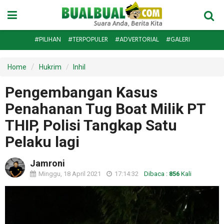
#PILIHAN
#TERPOPULER
#ADVERTORIAL
#GALERI
Home
Hukrim
Inhil
Pengembangan Kasus
Penahanan Tug Boat Milik PT
THIP, Polisi Tangkap Satu
Pelaku lagi
Jamroni
Minggu, 18 April 2021
17:14:32
Dibaca :
856
Kali