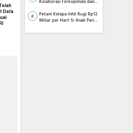
Kolaborasi Forkopimda dan
Telah
Satgas Gabungan Jadi Kunci
t Data
Utama
Petani Kelapa Inhil Rugi Rp12
8
ual
Miliar per Hari! Si Anak Parit
RI
Bongkar Penyebab Harga
Terus Anjlok