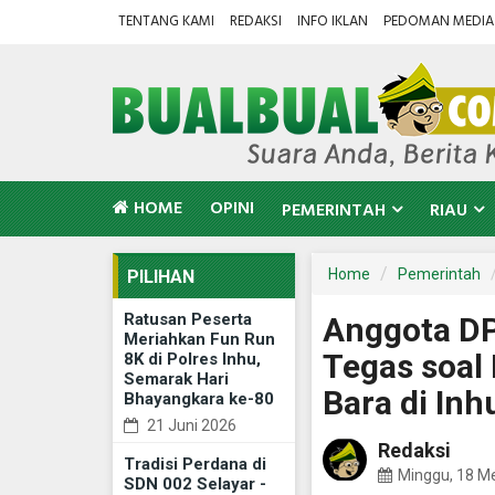
TENTANG KAMI
REDAKSI
INFO IKLAN
PEDOMAN MEDIA 
HOME
OPINI
PEMERINTAH
RIAU
Home
Pemerintah
PILIHAN
Ratusan Peserta
Anggota DP
Meriahkan Fun Run
Tegas soal
8K di Polres Inhu,
Semarak Hari
Bara di Inh
Bhayangkara ke-80
21 Juni 2026
Redaksi
Tradisi Perdana di
Minggu, 18 M
SDN 002 Selayar -