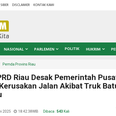
SIBER
DISCLAIMER
KONTAK KAMI
POLITIK
NASIONAL
PARLEMEN
HUKRIM
PE
Pemda Provins Riau
RD Riau Desak Pemerintah Pusa
 Kerusakan Jalan Akibat Truk Bat
u
ei 2025
18:42:38
WIB
Dibaca :
543
Kali