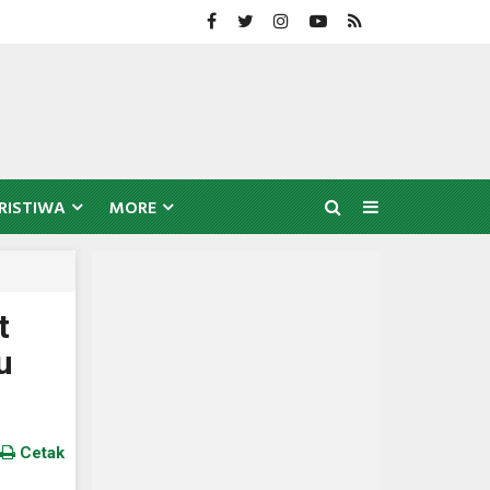
RISTIWA
MORE
t
u
Cetak