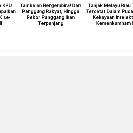
ua KPU
Tambelan Bergembira! Dari
Tanjak Melayu Riau 
mpaikan
Panggung Rakyat, Hingga
Tercatat Dalam Pusa
K se-
Rekor Panggang Ikan
Kekayaan Intelekt
l
Terpanjang
Kemenkumham 