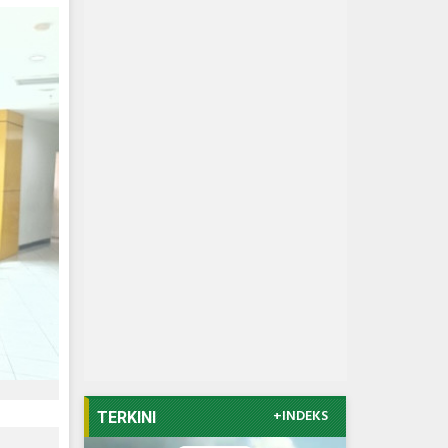
+INDEKS
TERKINI