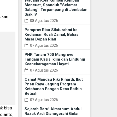
Wacana Kota Rumbai Kembali
Mencuat, Spanduk ''Selamat
Datang'' Terpampang di Jembatan
Siak IV
kukan
08 Agustus 2026
.
Pemprov Riau Silaturahmi ke
Kediaman Rusli Zainal, Bahas
Masa Depan Riau
07 Agustus 2026
PHR Tanam 700 Mangrove
Tangani Krisis Iklim dan Lindungi
Keanekaragaman Hayati
07 Agustus 2026
Camat Mandau Riki Rihardi, Ikut
Pnen Raya Jagung Program
Ketahanan Pangan Desa Bathin
Betuah
07 Agustus 2026
ak bisa
Sejarah Baru! Almarhum Abdul
Razak Ardi Dianugerahi Gelar
rdianto,