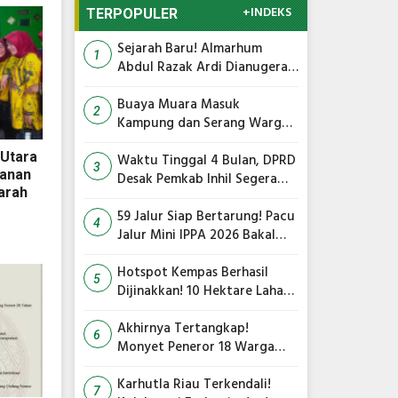
+INDEKS
TERPOPULER
Sejarah Baru! Almarhum
1
Abdul Razak Ardi Dianugerahi
Gelar Tokoh Pejuang Daerah
Provinsi Riau
Buaya Muara Masuk
2
Kampung dan Serang Warga,
Ini Imbauan Damkar
Utara
Waktu Tinggal 4 Bulan, DPRD
3
tanan
Desak Pemkab Inhil Segera
arah
Lelang Pasar Yos Sudarso
59 Jalur Siap Bertarung! Pacu
4
Jalur Mini IPPA 2026 Bakal
Gegarkan Tepian Ronge Biru
Hotspot Kempas Berhasil
5
Dijinakkan! 10 Hektare Lahan
Gambut Terbakar, Kapolres
Inhil Pimpin Langsung
Akhirnya Tertangkap!
6
Pemadaman
Monyet Peneror 18 Warga
Tembilahan Masuk Perangkap
Karhutla Riau Terkendali!
7