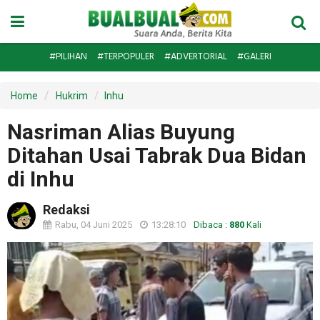
#PILIHAN
#TERPOPULER
#ADVERTORIAL
#GALERI
Home
Hukrim
Inhu
Nasriman Alias Buyung
Ditahan Usai Tabrak Dua Bidan
di Inhu
Redaksi
Rabu, 04 Juni 2025
13:28:10
Dibaca :
880
Kali