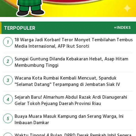
+INDEKS
TERPOPULER
18 Warga Jadi Korban! Teror Monyet Tembilahan Tembus
1
Media Internasional, AFP Ikut Soroti
Sungai Guntung Dilanda Kebakaran Hebat, Asap Hitam
2
Membumbung Tinggi
Wacana Kota Rumbai Kembali Mencuat, Spanduk
3
''Selamat Datang'' Terpampang di Jembatan Siak IV
Sejarah Baru! Almarhum Abdul Razak Ardi Dianugerahi
4
Gelar Tokoh Pejuang Daerah Provinsi Riau
Buaya Muara Masuk Kampung dan Serang Warga, Ini
5
Imbauan Damkar
Waktu Tinggal 4 Bulan, DPRD Desak Pemkab Inhil Segera