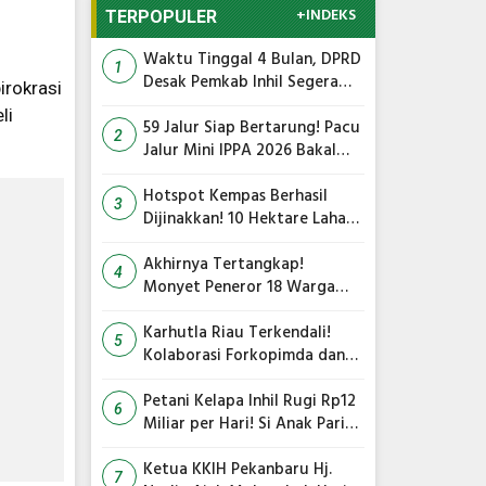
+INDEKS
TERPOPULER
Waktu Tinggal 4 Bulan, DPRD
1
Desak Pemkab Inhil Segera
irokrasi
Lelang Pasar Yos Sudarso
li
59 Jalur Siap Bertarung! Pacu
2
Jalur Mini IPPA 2026 Bakal
Gegarkan Tepian Ronge Biru
Hotspot Kempas Berhasil
3
Dijinakkan! 10 Hektare Lahan
Gambut Terbakar, Kapolres
Inhil Pimpin Langsung
Akhirnya Tertangkap!
4
Pemadaman
Monyet Peneror 18 Warga
Tembilahan Masuk Perangkap
Karhutla Riau Terkendali!
5
Kolaborasi Forkopimda dan
Satgas Gabungan Jadi Kunci
Utama
Petani Kelapa Inhil Rugi Rp12
6
Miliar per Hari! Si Anak Parit
Bongkar Penyebab Harga
Terus Anjlok
Ketua KKIH Pekanbaru Hj.
7