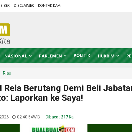
SIBER
DISCLAIMER
KONTAK KAMI
POLITIK
NASIONAL
PARLEMEN
HUKRIM
PE
Riau
 Rela Berutang Demi Beli Jabata
o: Laporkan ke Saya!
 2026
02:40:54
WIB
Dibaca :
217
Kali