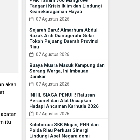
PHR Tanam 700 Mangrove
Tangani Krisis Iklim dan Lindungi
Keanekaragaman Hayati
07 Agustus 2026
Sejarah Baru! Almarhum Abdul
Razak Ardi Dianugerahi Gelar
Tokoh Pejuang Daerah Provinsi
Riau
07 Agustus 2026
Buaya Muara Masuk Kampung dan
Serang Warga, Ini Imbauan
Damkar
an akan
07 Agustus 2026
at
INHIL SIAGA PENUH! Ratusan
Personel dan Alat Disiapkan
Hadapi Ancaman Karhutla 2026
jabatan
07 Agustus 2026
m itu
Koloborasi SKK Migas, PHR dan
Polda Riau Perkuat Sinergi
Lindungi Aset Negara demi