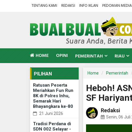
TENTANG KAMI
REDAKSI
INFO IKLAN
PEDOMAN MEDIA 
HOME
OPINI
PEMERINTAH
RIAU
Home
Pemerintah
PILIHAN
Ratusan Peserta
Heboh! ASN
Meriahkan Fun Run
SF Hariyant
8K di Polres Inhu,
Semarak Hari
Bhayangkara ke-80
Redaksi
21 Juni 2026
Senin, 06 Juli
Tradisi Perdana di
SDN 002 Selayar -