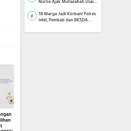
Nurlia Ajak Muhasabah Usai
18 Warga Jadi Korban
Serangan Monyet di
18 Warga Jadi Korban! Polres
8
Tembilahan
Inhil, Pemkab dan BKSDA
Bersatu Kejar Kera Liar
Peneror Tembilahan
angan
lihan
t