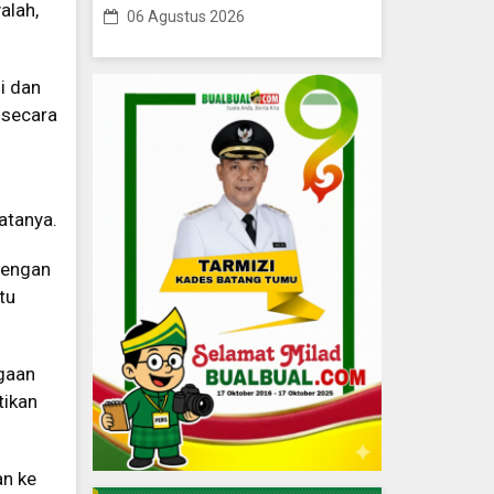
alah,
06 Agustus 2026
i dan
 secara
atanya.
dengan
tu
ugaan
tikan
an ke