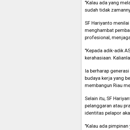
"Kalau ada yang mel
sudah tidak zamannya 
SF Hariyanto menilai
menghambat pembangu
profesional, menjaga
"Kepada adik-adik ASN
kerahasiaan. Kalianl
Ia berharap generasi
budaya kerja yang be
membangun Riau menj
Selain itu, SF Hari
pelanggaran atau pr
identitas pelapor ak
"Kalau ada pimpinan y