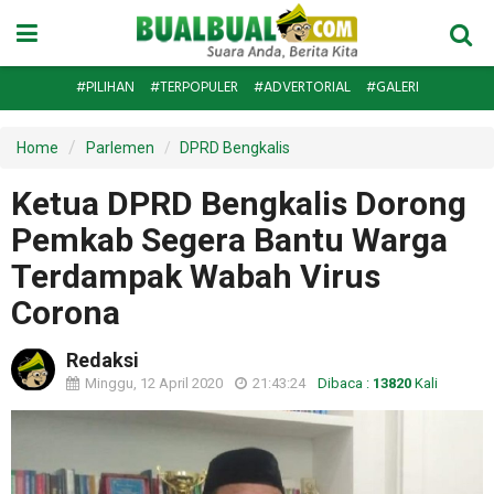
#PILIHAN
#TERPOPULER
#ADVERTORIAL
#GALERI
Home
Parlemen
DPRD Bengkalis
Ketua DPRD Bengkalis Dorong
Pemkab Segera Bantu Warga
Terdampak Wabah Virus
Corona
Redaksi
Minggu, 12 April 2020
21:43:24
Dibaca :
13820
Kali