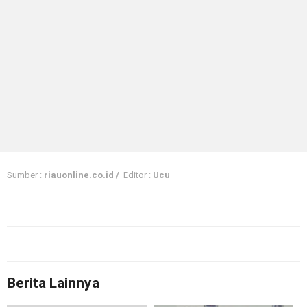
Sumber :
riauonline.co.id /
Editor :
Ucu
Berita Lainnya