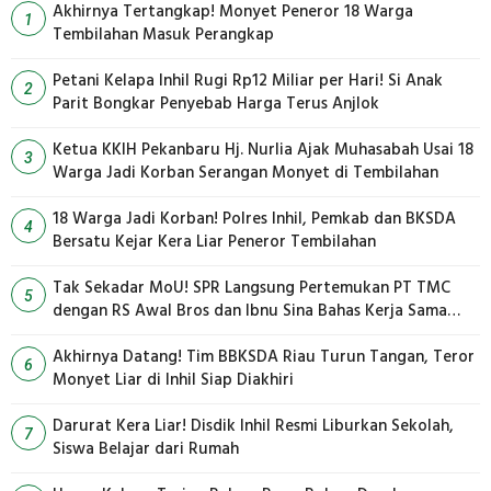
Akhirnya Tertangkap! Monyet Peneror 18 Warga
1
Tembilahan Masuk Perangkap
Petani Kelapa Inhil Rugi Rp12 Miliar per Hari! Si Anak
2
Parit Bongkar Penyebab Harga Terus Anjlok
Ketua KKIH Pekanbaru Hj. Nurlia Ajak Muhasabah Usai 18
3
Warga Jadi Korban Serangan Monyet di Tembilahan
18 Warga Jadi Korban! Polres Inhil, Pemkab dan BKSDA
4
Bersatu Kejar Kera Liar Peneror Tembilahan
Tak Sekadar MoU! SPR Langsung Pertemukan PT TMC
5
dengan RS Awal Bros dan Ibnu Sina Bahas Kerja Sama
Pengelolaan Limbah
Akhirnya Datang! Tim BBKSDA Riau Turun Tangan, Teror
6
Monyet Liar di Inhil Siap Diakhiri
Darurat Kera Liar! Disdik Inhil Resmi Liburkan Sekolah,
7
Siswa Belajar dari Rumah