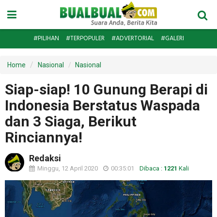
#PILIHAN
#TERPOPULER
#ADVERTORIAL
#GALERI
Home
Nasional
Nasional
Siap-siap! 10 Gunung Berapi di
Indonesia Berstatus Waspada
dan 3 Siaga, Berikut
Rinciannya!
Redaksi
Minggu, 12 April 2020
00:35:01
Dibaca :
1221
Kali